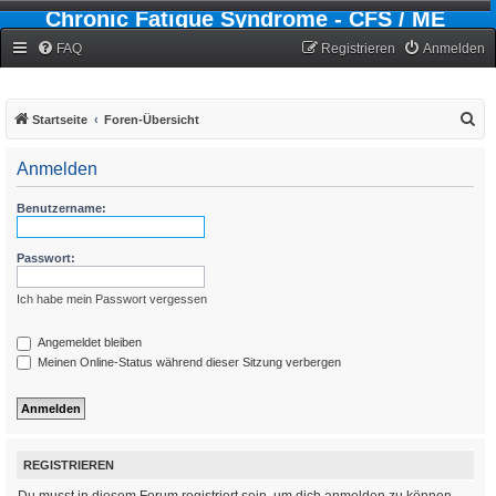
Chronic Fatigue Syndrome - CFS / ME
Forum
FAQ
Registrieren
Anmelden
S
Startseite
Foren-Übersicht
u
Anmelden
c
h
Benutzername:
e
Passwort:
Ich habe mein Passwort vergessen
Angemeldet bleiben
Meinen Online-Status während dieser Sitzung verbergen
REGISTRIEREN
Du musst in diesem Forum registriert sein, um dich anmelden zu können.