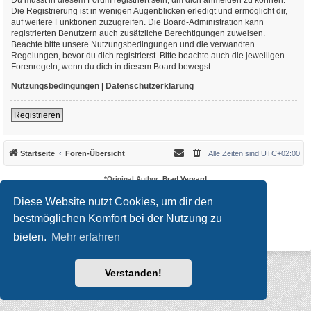
Die Registrierung ist in wenigen Augenblicken erledigt und ermöglicht dir,
auf weitere Funktionen zuzugreifen. Die Board-Administration kann
registrierten Benutzern auch zusätzliche Berechtigungen zuweisen.
Beachte bitte unsere Nutzungsbedingungen und die verwandten
Regelungen, bevor du dich registrierst. Bitte beachte auch die jeweiligen
Forenregeln, wenn du dich in diesem Board bewegst.
Nutzungsbedingungen
|
Datenschutzerklärung
Registrieren
Startseite
Foren-Übersicht
Alle Zeiten sind
UTC+02:00
*
Original Author:
Brad Veryard
*
Updated to 3.3.x by
MannixMD
*
Style version: 3.4.10
Diese Website nutzt Cookies, um dir den
Powered by
phpBB
® Forum Software © phpBB Limited
bestmöglichen Komfort bei der Nutzung zu
Deutsche Übersetzung durch
phpBB.de
Datenschutz
|
Nutzungsbedingungen
bieten.
Mehr erfahren
Verstanden!