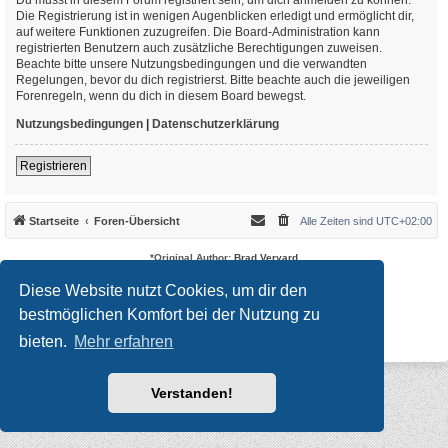
Die Registrierung ist in wenigen Augenblicken erledigt und ermöglicht dir,
auf weitere Funktionen zuzugreifen. Die Board-Administration kann
registrierten Benutzern auch zusätzliche Berechtigungen zuweisen.
Beachte bitte unsere Nutzungsbedingungen und die verwandten
Regelungen, bevor du dich registrierst. Bitte beachte auch die jeweiligen
Forenregeln, wenn du dich in diesem Board bewegst.
Nutzungsbedingungen
|
Datenschutzerklärung
Registrieren
Startseite
Foren-Übersicht
Alle Zeiten sind
UTC+02:00
*
Original Author:
Brad Veryard
*
Updated to 3.3.x by
MannixMD
*
Style version: 3.4.10
Diese Website nutzt Cookies, um dir den
Powered by
phpBB
® Forum Software © phpBB Limited
bestmöglichen Komfort bei der Nutzung zu
Deutsche Übersetzung durch
phpBB.de
Datenschutz
|
Nutzungsbedingungen
bieten.
Mehr erfahren
Verstanden!