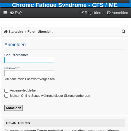
Chronic Fatigue Syndrome - CFS / ME
Forum
FAQ
Registrieren
Anmelden
S
Startseite
Foren-Übersicht
u
Anmelden
c
h
Benutzername:
e
Passwort:
Ich habe mein Passwort vergessen
Angemeldet bleiben
Meinen Online-Status während dieser Sitzung verbergen
REGISTRIEREN
Du musst in diesem Forum registriert sein, um dich anmelden zu können.