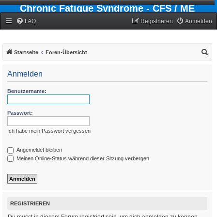
Chronic Fatigue Syndrome - CFS / ME
Forum
FAQ
Registrieren
Anmelden
S
Startseite
Foren-Übersicht
u
Anmelden
c
h
Benutzername:
e
Passwort:
Ich habe mein Passwort vergessen
Angemeldet bleiben
Meinen Online-Status während dieser Sitzung verbergen
REGISTRIEREN
Du musst in diesem Forum registriert sein, um dich anmelden zu können.