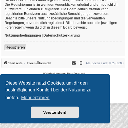
Die Registrierung ist in wenigen Augenblicken erledigt und ermöglicht dir,
auf weitere Funktionen zuzugreifen. Die Board-Administration kann
registrierten Benutzern auch zusätzliche Berechtigungen zuweisen.
Beachte bitte unsere Nutzungsbedingungen und die verwandten
Regelungen, bevor du dich registrierst. Bitte beachte auch die jeweiligen
Forenregeln, wenn du dich in diesem Board bewegst.
Nutzungsbedingungen
|
Datenschutzerklärung
Registrieren
Startseite
Foren-Übersicht
Alle Zeiten sind
UTC+02:00
*
Original Author:
Brad Veryard
*
Updated to 3.3.x by
MannixMD
*
Style version: 3.4.10
Diese Website nutzt Cookies, um dir den
Powered by
phpBB
® Forum Software © phpBB Limited
bestmöglichen Komfort bei der Nutzung zu
Deutsche Übersetzung durch
phpBB.de
Datenschutz
|
Nutzungsbedingungen
bieten.
Mehr erfahren
Verstanden!