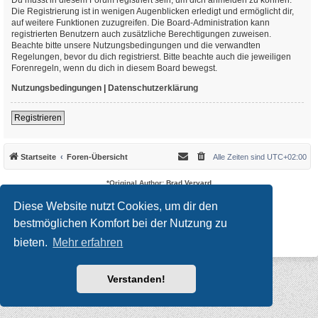
Die Registrierung ist in wenigen Augenblicken erledigt und ermöglicht dir,
auf weitere Funktionen zuzugreifen. Die Board-Administration kann
registrierten Benutzern auch zusätzliche Berechtigungen zuweisen.
Beachte bitte unsere Nutzungsbedingungen und die verwandten
Regelungen, bevor du dich registrierst. Bitte beachte auch die jeweiligen
Forenregeln, wenn du dich in diesem Board bewegst.
Nutzungsbedingungen
|
Datenschutzerklärung
Registrieren
Startseite
Foren-Übersicht
Alle Zeiten sind
UTC+02:00
*
Original Author:
Brad Veryard
*
Updated to 3.3.x by
MannixMD
*
Style version: 3.4.10
Diese Website nutzt Cookies, um dir den
Powered by
phpBB
® Forum Software © phpBB Limited
bestmöglichen Komfort bei der Nutzung zu
Deutsche Übersetzung durch
phpBB.de
Datenschutz
|
Nutzungsbedingungen
bieten.
Mehr erfahren
Verstanden!