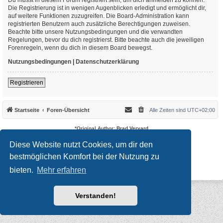
Die Registrierung ist in wenigen Augenblicken erledigt und ermöglicht dir,
auf weitere Funktionen zuzugreifen. Die Board-Administration kann
registrierten Benutzern auch zusätzliche Berechtigungen zuweisen.
Beachte bitte unsere Nutzungsbedingungen und die verwandten
Regelungen, bevor du dich registrierst. Bitte beachte auch die jeweiligen
Forenregeln, wenn du dich in diesem Board bewegst.
Nutzungsbedingungen
|
Datenschutzerklärung
Registrieren
Startseite
Foren-Übersicht
Alle Zeiten sind
UTC+02:00
*
Original Author:
Brad Veryard
*
Updated to 3.3.x by
MannixMD
*
Style version: 3.4.10
Diese Website nutzt Cookies, um dir den
Powered by
phpBB
® Forum Software © phpBB Limited
bestmöglichen Komfort bei der Nutzung zu
Deutsche Übersetzung durch
phpBB.de
Datenschutz
|
Nutzungsbedingungen
bieten.
Mehr erfahren
Verstanden!