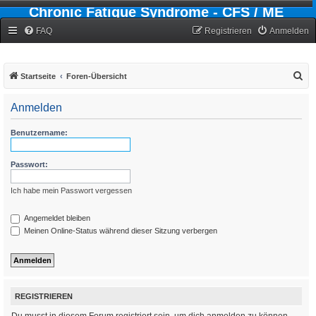
Chronic Fatigue Syndrome - CFS / ME
Forum
FAQ
Registrieren
Anmelden
S
Startseite
Foren-Übersicht
u
Anmelden
c
h
Benutzername:
e
Passwort:
Ich habe mein Passwort vergessen
Angemeldet bleiben
Meinen Online-Status während dieser Sitzung verbergen
REGISTRIEREN
Du musst in diesem Forum registriert sein, um dich anmelden zu können.