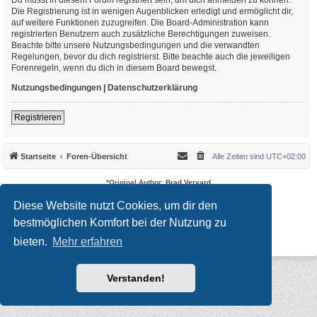
Die Registrierung ist in wenigen Augenblicken erledigt und ermöglicht dir,
auf weitere Funktionen zuzugreifen. Die Board-Administration kann
registrierten Benutzern auch zusätzliche Berechtigungen zuweisen.
Beachte bitte unsere Nutzungsbedingungen und die verwandten
Regelungen, bevor du dich registrierst. Bitte beachte auch die jeweiligen
Forenregeln, wenn du dich in diesem Board bewegst.
Nutzungsbedingungen
|
Datenschutzerklärung
Registrieren
Startseite
Foren-Übersicht
Alle Zeiten sind
UTC+02:00
*
Original Author:
Brad Veryard
*
Updated to 3.3.x by
MannixMD
*
Style version: 3.4.10
Diese Website nutzt Cookies, um dir den
Powered by
phpBB
® Forum Software © phpBB Limited
bestmöglichen Komfort bei der Nutzung zu
Deutsche Übersetzung durch
phpBB.de
Datenschutz
|
Nutzungsbedingungen
bieten.
Mehr erfahren
Verstanden!