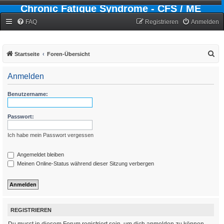
Chronic Fatigue Syndrome - CFS / ME
Forum
FAQ
Registrieren
Anmelden
S
Startseite
Foren-Übersicht
u
Anmelden
c
h
Benutzername:
e
Passwort:
Ich habe mein Passwort vergessen
Angemeldet bleiben
Meinen Online-Status während dieser Sitzung verbergen
REGISTRIEREN
Du musst in diesem Forum registriert sein, um dich anmelden zu können.