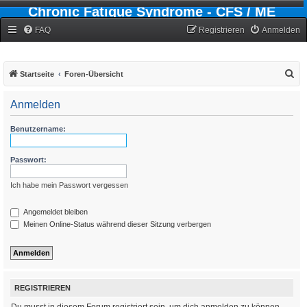
Chronic Fatigue Syndrome - CFS / ME
Forum
FAQ
Registrieren
Anmelden
S
Startseite
Foren-Übersicht
u
Anmelden
c
h
Benutzername:
e
Passwort:
Ich habe mein Passwort vergessen
Angemeldet bleiben
Meinen Online-Status während dieser Sitzung verbergen
REGISTRIEREN
Du musst in diesem Forum registriert sein, um dich anmelden zu können.