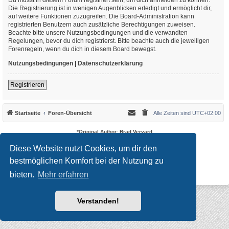
Die Registrierung ist in wenigen Augenblicken erledigt und ermöglicht dir,
auf weitere Funktionen zuzugreifen. Die Board-Administration kann
registrierten Benutzern auch zusätzliche Berechtigungen zuweisen.
Beachte bitte unsere Nutzungsbedingungen und die verwandten
Regelungen, bevor du dich registrierst. Bitte beachte auch die jeweiligen
Forenregeln, wenn du dich in diesem Board bewegst.
Nutzungsbedingungen
|
Datenschutzerklärung
Registrieren
Startseite
Foren-Übersicht
Alle Zeiten sind
UTC+02:00
*
Original Author:
Brad Veryard
*
Updated to 3.3.x by
MannixMD
*
Style version: 3.4.10
Diese Website nutzt Cookies, um dir den
Powered by
phpBB
® Forum Software © phpBB Limited
bestmöglichen Komfort bei der Nutzung zu
Deutsche Übersetzung durch
phpBB.de
Datenschutz
|
Nutzungsbedingungen
bieten.
Mehr erfahren
Verstanden!