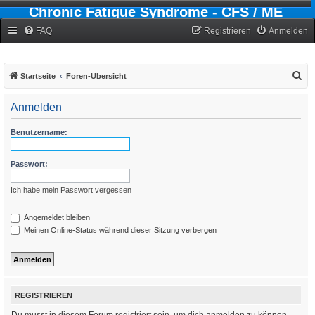
Chronic Fatigue Syndrome - CFS / ME
Forum
FAQ
Registrieren
Anmelden
S
Startseite
Foren-Übersicht
u
Anmelden
c
h
Benutzername:
e
Passwort:
Ich habe mein Passwort vergessen
Angemeldet bleiben
Meinen Online-Status während dieser Sitzung verbergen
REGISTRIEREN
Du musst in diesem Forum registriert sein, um dich anmelden zu können.