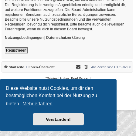
Die Registrierung ist in wenigen Augenblicken erledigt und ermöglicht dir,
auf weitere Funktionen zuzugreifen. Die Board-Administration kann
registrierten Benutzern auch zusätzliche Berechtigungen zuweisen.
Beachte bitte unsere Nutzungsbedingungen und die verwandten
Regelungen, bevor du dich registrierst. Bitte beachte auch die jeweiligen
Forenregeln, wenn du dich in diesem Board bewegst.
Nutzungsbedingungen
|
Datenschutzerklärung
Registrieren
Startseite
Foren-Übersicht
Alle Zeiten sind
UTC+02:00
*
Original Author:
Brad Veryard
*
Updated to 3.3.x by
MannixMD
*
Style version: 3.4.10
Diese Website nutzt Cookies, um dir den
Powered by
phpBB
® Forum Software © phpBB Limited
bestmöglichen Komfort bei der Nutzung zu
Deutsche Übersetzung durch
phpBB.de
Datenschutz
|
Nutzungsbedingungen
bieten.
Mehr erfahren
Verstanden!