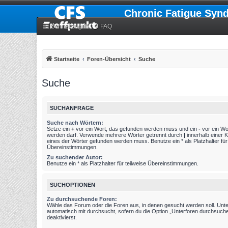
Chronic Fatigue Syn
Schnellzugriff
FAQ
Startseite
Foren-Übersicht
Suche
Suche
SUCHANFRAGE
Suche nach Wörtern:
Setze ein
+
vor ein Wort, das gefunden werden muss und ein
-
vor ein Wo
werden darf. Verwende mehrere Wörter getrennt durch
|
innerhalb einer 
eines der Wörter gefunden werden muss. Benutze ein * als Platzhalter für 
Übereinstimmungen.
Zu suchender Autor:
Benutze ein * als Platzhalter für teilweise Übereinstimmungen.
SUCHOPTIONEN
Zu durchsuchende Foren:
Wähle das Forum oder die Foren aus, in denen gesucht werden soll. Unt
automatisch mit durchsucht, sofern du die Option „Unterforen durchsuche
deaktivierst.