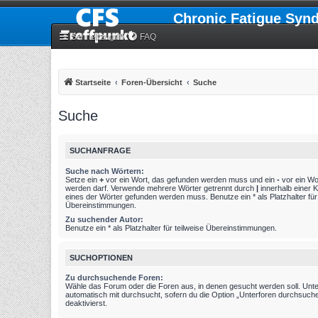
Chronic Fatigue Syn
Schnellzugriff
FAQ
Startseite
Foren-Übersicht
Suche
Suche
SUCHANFRAGE
Suche nach Wörtern:
Setze ein
+
vor ein Wort, das gefunden werden muss und ein
-
vor ein Wo
werden darf. Verwende mehrere Wörter getrennt durch
|
innerhalb einer 
eines der Wörter gefunden werden muss. Benutze ein * als Platzhalter für 
Übereinstimmungen.
Zu suchender Autor:
Benutze ein * als Platzhalter für teilweise Übereinstimmungen.
SUCHOPTIONEN
Zu durchsuchende Foren:
Wähle das Forum oder die Foren aus, in denen gesucht werden soll. Unt
automatisch mit durchsucht, sofern du die Option „Unterforen durchsuche
deaktivierst.