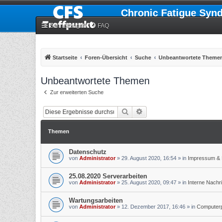
Chronic Fatigue Syn
Schnellzugriff
FAQ
Startseite
Foren-Übersicht
Suche
Unbeantwortete Theme
Unbeantwortete Themen
Zur erweiterten Suche
Suche
Erweiterte Suche
Themen
Datenschutz
von
Administrator
»
29. August 2020, 16:54
» in
Impressum & 
25.08.2020 Serverarbeiten
von
Administrator
»
25. August 2020, 09:47
» in
Interne Nachr
Wartungsarbeiten
von
Administrator
»
12. Dezember 2017, 16:46
» in
Computerpr