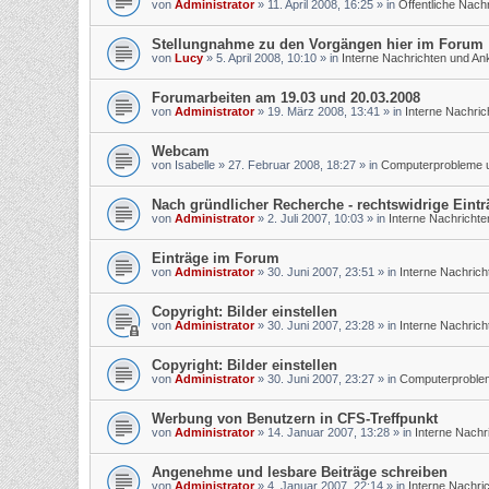
von
Administrator
»
11. April 2008, 16:25
» in
Öffentliche Nach
Stellungnahme zu den Vorgängen hier im Forum
von
Lucy
»
5. April 2008, 10:10
» in
Interne Nachrichten und A
Forumarbeiten am 19.03 und 20.03.2008
von
Administrator
»
19. März 2008, 13:41
» in
Interne Nachri
Webcam
von
Isabelle
»
27. Februar 2008, 18:27
» in
Computerprobleme un
Nach gründlicher Recherche - rechtswidrige Eintr
von
Administrator
»
2. Juli 2007, 10:03
» in
Interne Nachricht
Einträge im Forum
von
Administrator
»
30. Juni 2007, 23:51
» in
Interne Nachric
Copyright: Bilder einstellen
von
Administrator
»
30. Juni 2007, 23:28
» in
Interne Nachric
Copyright: Bilder einstellen
von
Administrator
»
30. Juni 2007, 23:27
» in
Computerprobleme
Werbung von Benutzern in CFS-Treffpunkt
von
Administrator
»
14. Januar 2007, 13:28
» in
Interne Nach
Angenehme und lesbare Beiträge schreiben
von
Administrator
»
4. Januar 2007, 22:14
» in
Interne Nachri