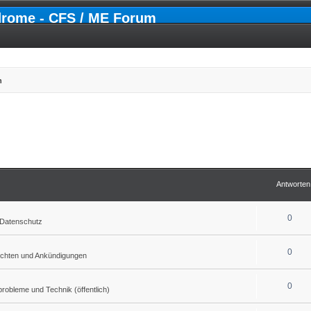
drome - CFS / ME Forum
n
Antworten
0
Datenschutz
0
ichten und Ankündigungen
0
obleme und Technik (öffentlich)