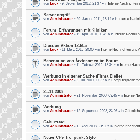
von
Lucy
»
9. September 2012, 21:37
» in
Interne Nachrichten
Server angriff
von
Administrator
»
29. Januar 2011, 18:14
» in
Interne Nachr
Forum: Erfahrungen mit Kliniken
von
Administrator
»
15. April 2010, 09:45
» in
Interne Nachric
Dresden Aktion 12.Mai
von
Lucy
»
11. März 2010, 20:00
» in
Interne Nachrichten und
Benennung von Ärztenamen im Forum
von
Administrator
»
11. Februar 2010, 12:34
» in
Interne Nach
Werbung in eigener Sache (Firma Bleile)
von
Administrator
»
3. Juli 2009, 17:37
» in
Computerprobleme u
21.11.2008
von
Administrator
»
21. November 2008, 09:45
» in
Interne N
Werbung
von
Administrator
»
12. September 2008, 23:06
» in
Öffentlic
Geburtstag
von
Administrator
»
11. April 2008, 21:11
» in
Interne Nachrich
Neuer CFS-Treffpunkt Style