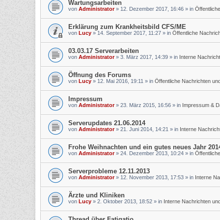
Wartungsarbeiten
von
Administrator
»
12. Dezember 2017, 16:46
» in
Öffentlic
Erklärung zum Krankheitsbild CFS/ME
von
Lucy
»
14. September 2017, 11:27
» in
Öffentliche Nachri
03.03.17 Serverarbeiten
von
Administrator
»
3. März 2017, 14:39
» in
Interne Nachric
Öffnung des Forums
von
Lucy
»
12. Mai 2016, 19:11
» in
Öffentliche Nachrichten u
Impressum
von
Administrator
»
23. März 2015, 16:56
» in
Impressum & D
Serverupdates 21.06.2014
von
Administrator
»
21. Juni 2014, 14:21
» in
Interne Nachric
Frohe Weihnachten und ein gutes neues Jahr 201
von
Administrator
»
24. Dezember 2013, 10:24
» in
Öffentlic
Serverprobleme 12.11.2013
von
Administrator
»
12. November 2013, 17:53
» in
Interne N
Ärzte und Kliniken
von
Lucy
»
2. Oktober 2013, 18:52
» in
Interne Nachrichten u
Thread über Fatigatio