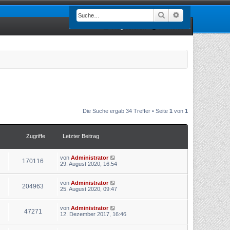
Suche
Erweiterte Such
Registrieren
Anmelden
Die Suche ergab 34 Treffer • Seite
1
von
1
Zugriffe
Letzter Beitrag
von
Administrator
170116
29. August 2020, 16:54
von
Administrator
204963
25. August 2020, 09:47
von
Administrator
47271
12. Dezember 2017, 16:46