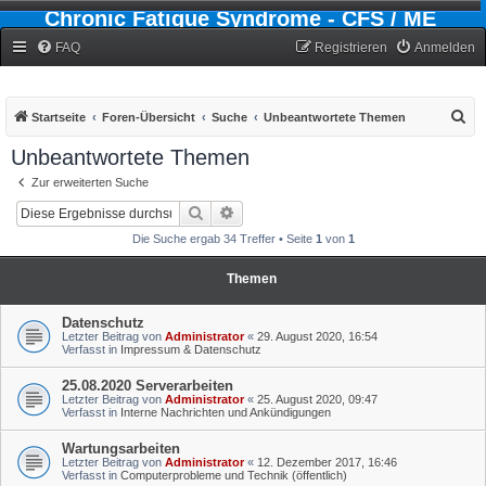
Chronic Fatigue Syndrome - CFS / ME
Forum
FAQ
Registrieren
Anmelden
S
Startseite
Foren-Übersicht
Suche
Unbeantwortete Themen
u
Unbeantwortete Themen
c
Zur erweiterten Suche
h
Suche
Erweiterte Suche
e
Die Suche ergab 34 Treffer • Seite
1
von
1
Themen
Datenschutz
Letzter Beitrag von
Administrator
«
29. August 2020, 16:54
Verfasst in
Impressum & Datenschutz
25.08.2020 Serverarbeiten
Letzter Beitrag von
Administrator
«
25. August 2020, 09:47
Verfasst in
Interne Nachrichten und Ankündigungen
Wartungsarbeiten
Letzter Beitrag von
Administrator
«
12. Dezember 2017, 16:46
Verfasst in
Computerprobleme und Technik (öffentlich)