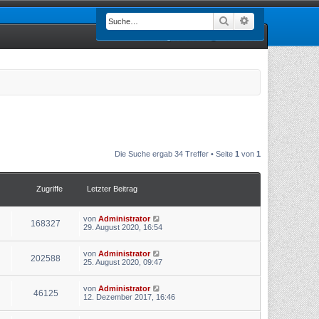
Suche
Erweiterte Such
Registrieren
Anmelden
Die Suche ergab 34 Treffer • Seite
1
von
1
Zugriffe
Letzter Beitrag
von
Administrator
168327
29. August 2020, 16:54
von
Administrator
202588
25. August 2020, 09:47
von
Administrator
46125
12. Dezember 2017, 16:46