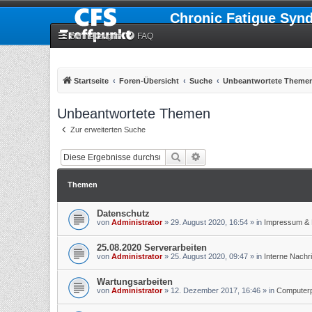
Chronic Fatigue Syn
Schnellzugriff
FAQ
Startseite
Foren-Übersicht
Suche
Unbeantwortete Theme
Unbeantwortete Themen
Zur erweiterten Suche
Suche
Erweiterte Suche
Themen
Datenschutz
von
Administrator
»
29. August 2020, 16:54
» in
Impressum & 
25.08.2020 Serverarbeiten
von
Administrator
»
25. August 2020, 09:47
» in
Interne Nachr
Wartungsarbeiten
von
Administrator
»
12. Dezember 2017, 16:46
» in
Computerpr