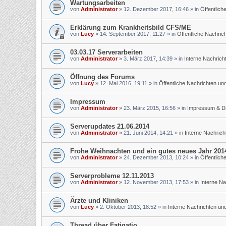
Wartungsarbeiten
von
Administrator
»
12. Dezember 2017, 16:46
» in
Öffentlic
Erklärung zum Krankheitsbild CFS/ME
von
Lucy
»
14. September 2017, 11:27
» in
Öffentliche Nachri
03.03.17 Serverarbeiten
von
Administrator
»
3. März 2017, 14:39
» in
Interne Nachric
Öffnung des Forums
von
Lucy
»
12. Mai 2016, 19:11
» in
Öffentliche Nachrichten u
Impressum
von
Administrator
»
23. März 2015, 16:56
» in
Impressum & D
Serverupdates 21.06.2014
von
Administrator
»
21. Juni 2014, 14:21
» in
Interne Nachric
Frohe Weihnachten und ein gutes neues Jahr 201
von
Administrator
»
24. Dezember 2013, 10:24
» in
Öffentlic
Serverprobleme 12.11.2013
von
Administrator
»
12. November 2013, 17:53
» in
Interne N
Ärzte und Kliniken
von
Lucy
»
2. Oktober 2013, 18:52
» in
Interne Nachrichten u
Thread über Fatigatio