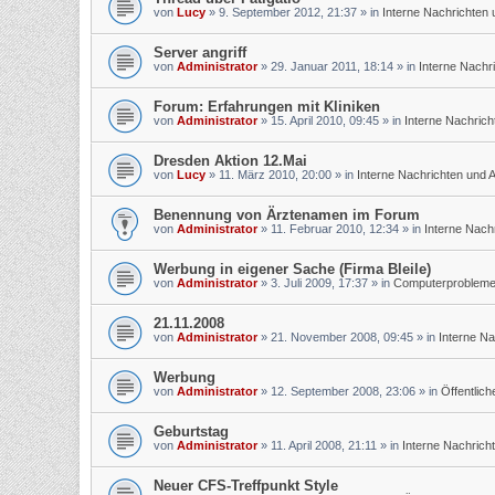
von
Lucy
»
9. September 2012, 21:37
» in
Interne Nachrichten
Server angriff
von
Administrator
»
29. Januar 2011, 18:14
» in
Interne Nachr
Forum: Erfahrungen mit Kliniken
von
Administrator
»
15. April 2010, 09:45
» in
Interne Nachric
Dresden Aktion 12.Mai
von
Lucy
»
11. März 2010, 20:00
» in
Interne Nachrichten und
Benennung von Ärztenamen im Forum
von
Administrator
»
11. Februar 2010, 12:34
» in
Interne Nach
Werbung in eigener Sache (Firma Bleile)
von
Administrator
»
3. Juli 2009, 17:37
» in
Computerprobleme u
21.11.2008
von
Administrator
»
21. November 2008, 09:45
» in
Interne N
Werbung
von
Administrator
»
12. September 2008, 23:06
» in
Öffentlic
Geburtstag
von
Administrator
»
11. April 2008, 21:11
» in
Interne Nachrich
Neuer CFS-Treffpunkt Style