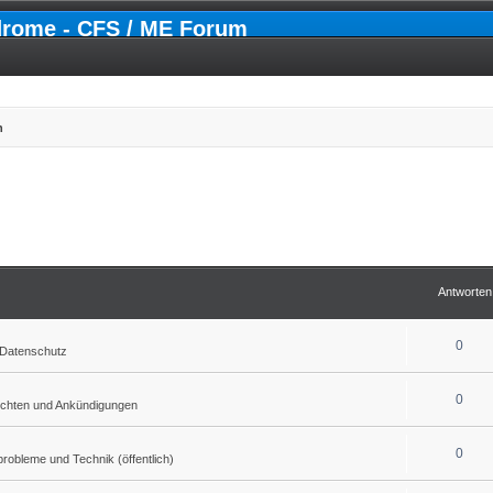
drome - CFS / ME Forum
n
Antworten
0
Datenschutz
0
ichten und Ankündigungen
0
obleme und Technik (öffentlich)