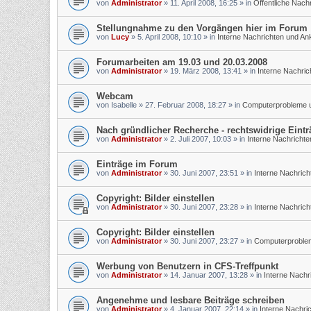
von
Administrator
»
11. April 2008, 16:25
» in
Öffentliche Nach
Stellungnahme zu den Vorgängen hier im Forum
von
Lucy
»
5. April 2008, 10:10
» in
Interne Nachrichten und A
Forumarbeiten am 19.03 und 20.03.2008
von
Administrator
»
19. März 2008, 13:41
» in
Interne Nachri
Webcam
von
Isabelle
»
27. Februar 2008, 18:27
» in
Computerprobleme un
Nach gründlicher Recherche - rechtswidrige Eintr
von
Administrator
»
2. Juli 2007, 10:03
» in
Interne Nachricht
Einträge im Forum
von
Administrator
»
30. Juni 2007, 23:51
» in
Interne Nachric
Copyright: Bilder einstellen
von
Administrator
»
30. Juni 2007, 23:28
» in
Interne Nachric
Copyright: Bilder einstellen
von
Administrator
»
30. Juni 2007, 23:27
» in
Computerprobleme
Werbung von Benutzern in CFS-Treffpunkt
von
Administrator
»
14. Januar 2007, 13:28
» in
Interne Nach
Angenehme und lesbare Beiträge schreiben
von
Administrator
»
4. Januar 2007, 22:14
» in
Interne Nachri