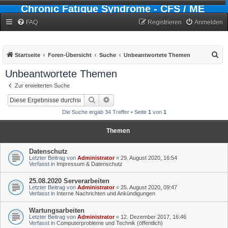
Chronic Fatigue Syndrome - CFS / ME
Forum
FAQ
Registrieren
Anmelden
S
Startseite
Foren-Übersicht
Suche
Unbeantwortete Themen
u
Unbeantwortete Themen
c
Zur erweiterten Suche
h
Suche
Erweiterte Suche
e
Die Suche ergab 34 Treffer • Seite
1
von
1
Themen
Datenschutz
Letzter Beitrag von
Administrator
«
29. August 2020, 16:54
Verfasst in
Impressum & Datenschutz
25.08.2020 Serverarbeiten
Letzter Beitrag von
Administrator
«
25. August 2020, 09:47
Verfasst in
Interne Nachrichten und Ankündigungen
Wartungsarbeiten
Letzter Beitrag von
Administrator
«
12. Dezember 2017, 16:46
Verfasst in
Computerprobleme und Technik (öffentlich)