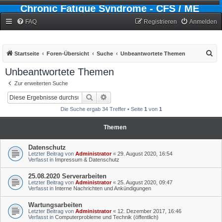
Chronic Fatigue Syndrome - CFS / ME
Forum
FAQ
Registrieren
Anmelden
S
Startseite
Foren-Übersicht
Suche
Unbeantwortete Themen
u
Unbeantwortete Themen
c
Zur erweiterten Suche
h
Suche
Erweiterte Suche
e
Die Suche ergab 34 Treffer • Seite
1
von
1
Themen
Datenschutz
Letzter Beitrag von
Administrator
«
29. August 2020, 16:54
Verfasst in
Impressum & Datenschutz
25.08.2020 Serverarbeiten
Letzter Beitrag von
Administrator
«
25. August 2020, 09:47
Verfasst in
Interne Nachrichten und Ankündigungen
Wartungsarbeiten
Letzter Beitrag von
Administrator
«
12. Dezember 2017, 16:46
Verfasst in
Computerprobleme und Technik (öffentlich)