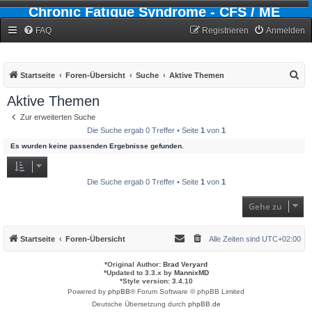
Chronic Fatigue Syndrome - CFS / ME
Forum
FAQ
Registrieren
Anmelden
S
Startseite
Foren-Übersicht
Suche
Aktive Themen
u
Aktive Themen
c
Zur erweiterten Suche
h
Die Suche ergab 0 Treffer • Seite
1
von
1
e
Es wurden keine passenden Ergebnisse gefunden.
Die Suche ergab 0 Treffer • Seite
1
von
1
Gehe zu
Startseite
Foren-Übersicht
Alle Zeiten sind
UTC+02:00
*
Original Author:
Brad Veryard
*
Updated to 3.3.x by
MannixMD
*
Style version: 3.4.10
Powered by
phpBB
® Forum Software © phpBB Limited
Deutsche Übersetzung durch
phpBB.de