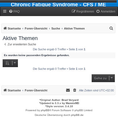
Chronic Fatigue Syndrome - CFS / ME
Forum
FAQ
Registrieren
Anmelden
S
Startseite
Foren-Übersicht
Suche
Aktive Themen
u
Aktive Themen
c
Zur erweiterten Suche
h
Die Suche ergab 0 Treffer • Seite
1
von
1
e
Es wurden keine passenden Ergebnisse gefunden.
Die Suche ergab 0 Treffer • Seite
1
von
1
Gehe zu
Startseite
Foren-Übersicht
Alle Zeiten sind
UTC+02:00
*
Original Author:
Brad Veryard
*
Updated to 3.3.x by
MannixMD
*
Style version: 3.4.10
Powered by
phpBB
® Forum Software © phpBB Limited
Deutsche Übersetzung durch
phpBB.de