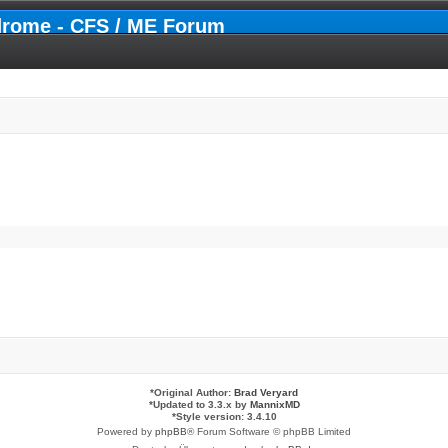
drome - CFS / ME Forum
*
Original Author:
Brad Veryard
*
Updated to 3.3.x by
MannixMD
*
Style version: 3.4.10
Powered by
phpBB
® Forum Software © phpBB Limited