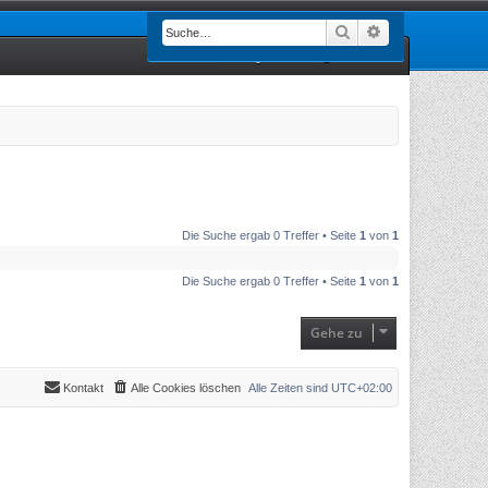
Suche
Erweiterte Such
Registrieren
Anmelden
Die Suche ergab 0 Treffer • Seite
1
von
1
Die Suche ergab 0 Treffer • Seite
1
von
1
Gehe zu
Kontakt
Alle Cookies löschen
Alle Zeiten sind
UTC+02:00