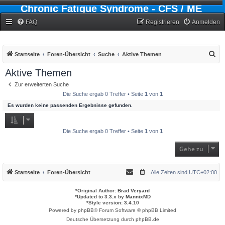
Chronic Fatigue Syndrome - CFS / ME
Forum
FAQ
Registrieren
Anmelden
S
Startseite
Foren-Übersicht
Suche
Aktive Themen
u
Aktive Themen
c
Zur erweiterten Suche
h
Die Suche ergab 0 Treffer • Seite
1
von
1
e
Es wurden keine passenden Ergebnisse gefunden.
Die Suche ergab 0 Treffer • Seite
1
von
1
Gehe zu
Startseite
Foren-Übersicht
Alle Zeiten sind
UTC+02:00
*
Original Author:
Brad Veryard
*
Updated to 3.3.x by
MannixMD
*
Style version: 3.4.10
Powered by
phpBB
® Forum Software © phpBB Limited
Deutsche Übersetzung durch
phpBB.de