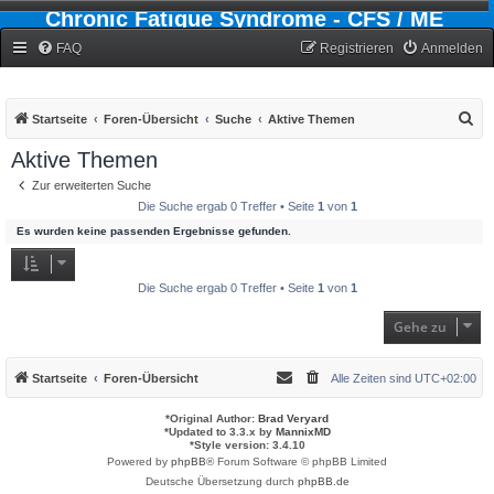
Chronic Fatigue Syndrome - CFS / ME
Forum
FAQ
Registrieren
Anmelden
S
Startseite
Foren-Übersicht
Suche
Aktive Themen
u
Aktive Themen
c
Zur erweiterten Suche
h
Die Suche ergab 0 Treffer • Seite
1
von
1
e
Es wurden keine passenden Ergebnisse gefunden.
Die Suche ergab 0 Treffer • Seite
1
von
1
Gehe zu
Startseite
Foren-Übersicht
Alle Zeiten sind
UTC+02:00
*
Original Author:
Brad Veryard
*
Updated to 3.3.x by
MannixMD
*
Style version: 3.4.10
Powered by
phpBB
® Forum Software © phpBB Limited
Deutsche Übersetzung durch
phpBB.de