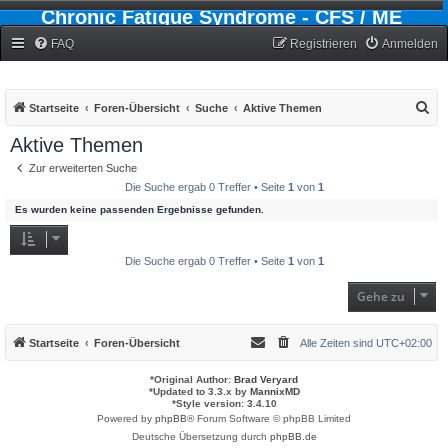
Chronic Fatigue Syndrome - CFS / ME
Forum
FAQ
Registrieren
Anmelden
S
Startseite
Foren-Übersicht
Suche
Aktive Themen
u
Aktive Themen
c
Zur erweiterten Suche
h
Die Suche ergab 0 Treffer • Seite
1
von
1
e
Es wurden keine passenden Ergebnisse gefunden.
Die Suche ergab 0 Treffer • Seite
1
von
1
Gehe zu
Startseite
Foren-Übersicht
Alle Zeiten sind
UTC+02:00
*
Original Author:
Brad Veryard
*
Updated to 3.3.x by
MannixMD
*
Style version: 3.4.10
Powered by
phpBB
® Forum Software © phpBB Limited
Deutsche Übersetzung durch
phpBB.de