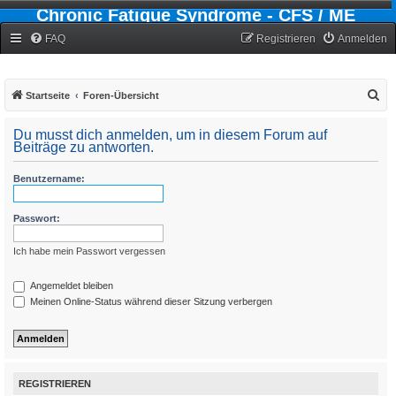
Chronic Fatigue Syndrome - CFS / ME
Forum
FAQ
Registrieren
Anmelden
S
Startseite
Foren-Übersicht
u
Du musst dich anmelden, um in diesem Forum auf
c
Beiträge zu antworten.
h
Benutzername:
e
Passwort:
Ich habe mein Passwort vergessen
Angemeldet bleiben
Meinen Online-Status während dieser Sitzung verbergen
REGISTRIEREN