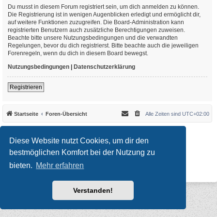
Du musst in diesem Forum registriert sein, um dich anmelden zu können.
Die Registrierung ist in wenigen Augenblicken erledigt und ermöglicht dir,
auf weitere Funktionen zuzugreifen. Die Board-Administration kann
registrierten Benutzern auch zusätzliche Berechtigungen zuweisen.
Beachte bitte unsere Nutzungsbedingungen und die verwandten
Regelungen, bevor du dich registrierst. Bitte beachte auch die jeweiligen
Forenregeln, wenn du dich in diesem Board bewegst.
Nutzungsbedingungen
|
Datenschutzerklärung
Registrieren
Startseite
Foren-Übersicht
Alle Zeiten sind
UTC+02:00
*
Original Author:
Brad Veryard
*
Updated to 3.3.x by
MannixMD
Diese Website nutzt Cookies, um dir den
*
Style version: 3.4.10
Powered by
phpBB
® Forum Software © phpBB Limited
bestmöglichen Komfort bei der Nutzung zu
Deutsche Übersetzung durch
phpBB.de
bieten.
Mehr erfahren
Datenschutz
|
Nutzungsbedingungen
Verstanden!