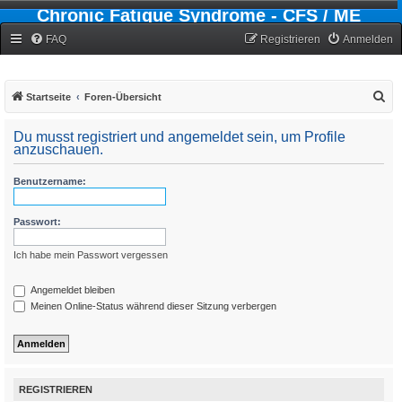
Chronic Fatigue Syndrome - CFS / ME
Forum
FAQ
Registrieren
Anmelden
S
Startseite
Foren-Übersicht
u
Du musst registriert und angemeldet sein, um Profile
c
anzuschauen.
h
Benutzername:
e
Passwort:
Ich habe mein Passwort vergessen
Angemeldet bleiben
Meinen Online-Status während dieser Sitzung verbergen
REGISTRIEREN