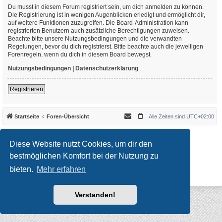
Du musst in diesem Forum registriert sein, um dich anmelden zu können.
Die Registrierung ist in wenigen Augenblicken erledigt und ermöglicht dir,
auf weitere Funktionen zuzugreifen. Die Board-Administration kann
registrierten Benutzern auch zusätzliche Berechtigungen zuweisen.
Beachte bitte unsere Nutzungsbedingungen und die verwandten
Regelungen, bevor du dich registrierst. Bitte beachte auch die jeweiligen
Forenregeln, wenn du dich in diesem Board bewegst.
Nutzungsbedingungen
|
Datenschutzerklärung
Registrieren
Startseite
Foren-Übersicht
Alle Zeiten sind
UTC+02:00
*
Original Author:
Brad Veryard
*
Updated to 3.3.x by
MannixMD
Diese Website nutzt Cookies, um dir den
*
Style version: 3.4.10
Powered by
phpBB
® Forum Software © phpBB Limited
bestmöglichen Komfort bei der Nutzung zu
Deutsche Übersetzung durch
phpBB.de
bieten.
Mehr erfahren
Datenschutz
|
Nutzungsbedingungen
Verstanden!