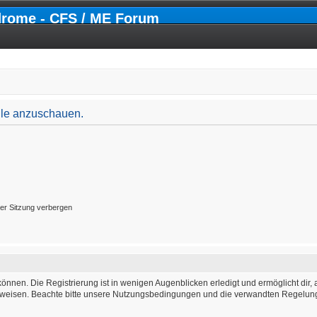
drome - CFS / ME Forum
file anzuschauen.
er Sitzung verbergen
önnen. Die Registrierung ist in wenigen Augenblicken erledigt und ermöglicht dir, 
weisen. Beachte bitte unsere Nutzungsbedingungen und die verwandten Regelungen,