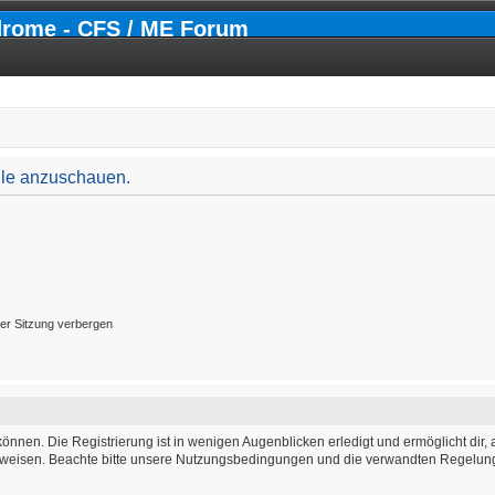
drome - CFS / ME Forum
file anzuschauen.
er Sitzung verbergen
önnen. Die Registrierung ist in wenigen Augenblicken erledigt und ermöglicht dir, 
weisen. Beachte bitte unsere Nutzungsbedingungen und die verwandten Regelungen,