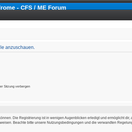
drome - CFS / ME Forum
file anzuschauen.
er Sitzung verbergen
önnen. Die Registrierung ist in wenigen Augenblicken erledigt und ermöglicht dir, 
weisen. Beachte bitte unsere Nutzungsbedingungen und die verwandten Regelungen,