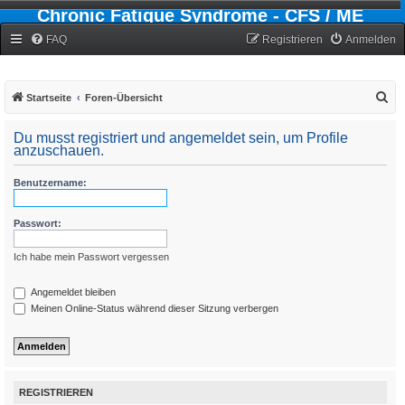
Chronic Fatigue Syndrome - CFS / ME
Forum
FAQ
Registrieren
Anmelden
S
Startseite
Foren-Übersicht
u
Du musst registriert und angemeldet sein, um Profile
c
anzuschauen.
h
Benutzername:
e
Passwort:
Ich habe mein Passwort vergessen
Angemeldet bleiben
Meinen Online-Status während dieser Sitzung verbergen
REGISTRIEREN