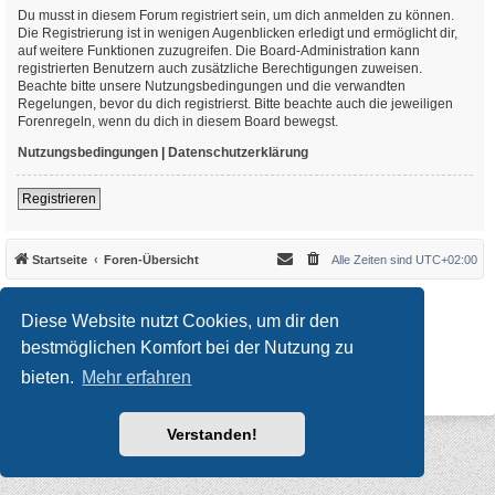
Du musst in diesem Forum registriert sein, um dich anmelden zu können.
Die Registrierung ist in wenigen Augenblicken erledigt und ermöglicht dir,
auf weitere Funktionen zuzugreifen. Die Board-Administration kann
registrierten Benutzern auch zusätzliche Berechtigungen zuweisen.
Beachte bitte unsere Nutzungsbedingungen und die verwandten
Regelungen, bevor du dich registrierst. Bitte beachte auch die jeweiligen
Forenregeln, wenn du dich in diesem Board bewegst.
Nutzungsbedingungen
|
Datenschutzerklärung
Registrieren
Startseite
Foren-Übersicht
Alle Zeiten sind
UTC+02:00
*
Original Author:
Brad Veryard
*
Updated to 3.3.x by
MannixMD
Diese Website nutzt Cookies, um dir den
*
Style version: 3.4.10
Powered by
phpBB
® Forum Software © phpBB Limited
bestmöglichen Komfort bei der Nutzung zu
Deutsche Übersetzung durch
phpBB.de
bieten.
Mehr erfahren
Datenschutz
|
Nutzungsbedingungen
Verstanden!