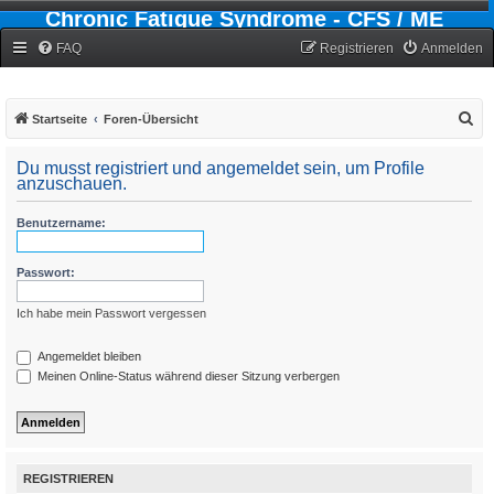
Chronic Fatigue Syndrome - CFS / ME
Forum
FAQ
Registrieren
Anmelden
S
Startseite
Foren-Übersicht
u
Du musst registriert und angemeldet sein, um Profile
c
anzuschauen.
h
Benutzername:
e
Passwort:
Ich habe mein Passwort vergessen
Angemeldet bleiben
Meinen Online-Status während dieser Sitzung verbergen
REGISTRIEREN