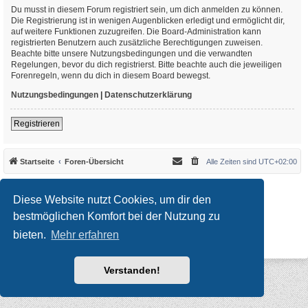
Du musst in diesem Forum registriert sein, um dich anmelden zu können.
Die Registrierung ist in wenigen Augenblicken erledigt und ermöglicht dir,
auf weitere Funktionen zuzugreifen. Die Board-Administration kann
registrierten Benutzern auch zusätzliche Berechtigungen zuweisen.
Beachte bitte unsere Nutzungsbedingungen und die verwandten
Regelungen, bevor du dich registrierst. Bitte beachte auch die jeweiligen
Forenregeln, wenn du dich in diesem Board bewegst.
Nutzungsbedingungen
|
Datenschutzerklärung
Registrieren
Startseite
Foren-Übersicht
Alle Zeiten sind
UTC+02:00
*
Original Author:
Brad Veryard
*
Updated to 3.3.x by
MannixMD
Diese Website nutzt Cookies, um dir den
*
Style version: 3.4.10
Powered by
phpBB
® Forum Software © phpBB Limited
bestmöglichen Komfort bei der Nutzung zu
Deutsche Übersetzung durch
phpBB.de
bieten.
Mehr erfahren
Datenschutz
|
Nutzungsbedingungen
Verstanden!