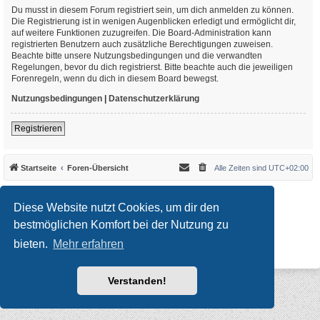
Du musst in diesem Forum registriert sein, um dich anmelden zu können.
Die Registrierung ist in wenigen Augenblicken erledigt und ermöglicht dir,
auf weitere Funktionen zuzugreifen. Die Board-Administration kann
registrierten Benutzern auch zusätzliche Berechtigungen zuweisen.
Beachte bitte unsere Nutzungsbedingungen und die verwandten
Regelungen, bevor du dich registrierst. Bitte beachte auch die jeweiligen
Forenregeln, wenn du dich in diesem Board bewegst.
Nutzungsbedingungen
|
Datenschutzerklärung
Registrieren
Startseite
Foren-Übersicht
Alle Zeiten sind
UTC+02:00
*
Original Author:
Brad Veryard
*
Updated to 3.3.x by
MannixMD
Diese Website nutzt Cookies, um dir den
*
Style version: 3.4.10
Powered by
phpBB
® Forum Software © phpBB Limited
bestmöglichen Komfort bei der Nutzung zu
Deutsche Übersetzung durch
phpBB.de
bieten.
Mehr erfahren
Datenschutz
|
Nutzungsbedingungen
Verstanden!