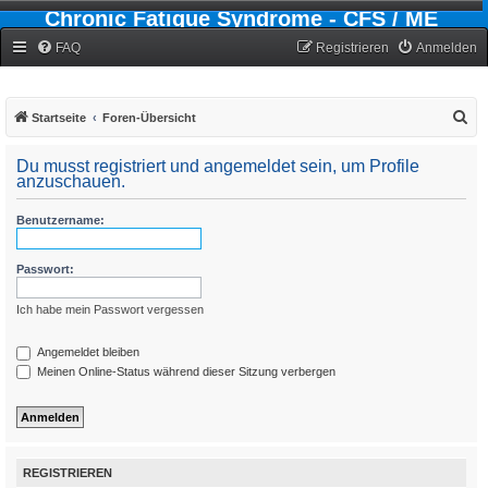
Chronic Fatigue Syndrome - CFS / ME
Forum
FAQ
Registrieren
Anmelden
S
Startseite
Foren-Übersicht
u
Du musst registriert und angemeldet sein, um Profile
c
anzuschauen.
h
Benutzername:
e
Passwort:
Ich habe mein Passwort vergessen
Angemeldet bleiben
Meinen Online-Status während dieser Sitzung verbergen
REGISTRIEREN