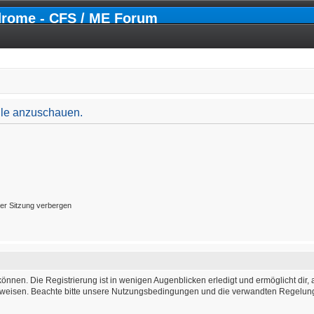
drome - CFS / ME Forum
file anzuschauen.
er Sitzung verbergen
önnen. Die Registrierung ist in wenigen Augenblicken erledigt und ermöglicht dir, 
weisen. Beachte bitte unsere Nutzungsbedingungen und die verwandten Regelungen,