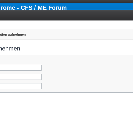
drome - CFS / ME Forum
ration aufnehmen
ufnehmen