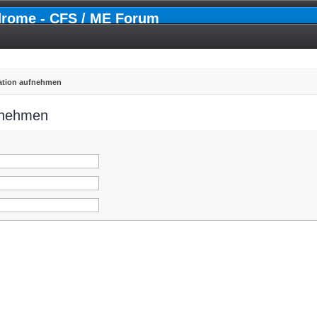
drome - CFS / ME Forum
ration aufnehmen
ufnehmen