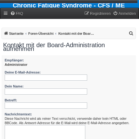
Chronic Fatigue Syndrome - CFS / ME
Forum
FAQ
Registrieren
Anmelden
S
Startseite
Foren-Übersicht
Kontakt mit der Board-Administration aufnehmen
u
Kontakt mit der Board-Administration
aufnehmen
c
h
Empfänger:
e
Administrator
Deine E-Mail-Adresse:
Dein Name:
Betreff:
Nachrichtentext:
Diese Nachricht wird als reiner Text verschickt, verwende daher kein HTML oder
BBCode. Als Antwort-Adresse für die E-Mail wird deine E-Mail-Adresse angegeben.