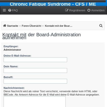
Chronic Fatigue Syndrome - CFS / ME
Forum
FAQ
Registrieren
Anmelden
S
Startseite
Foren-Übersicht
Kontakt mit der Board-Administration aufnehmen
u
Kontakt mit der Board-Administration
aufnehmen
c
h
Empfänger:
e
Administrator
Deine E-Mail-Adresse:
Dein Name:
Betreff:
Nachrichtentext:
Diese Nachricht wird als reiner Text verschickt, verwende daher kein HTML oder
BBCode. Als Antwort-Adresse für die E-Mail wird deine E-Mail-Adresse angegeben.