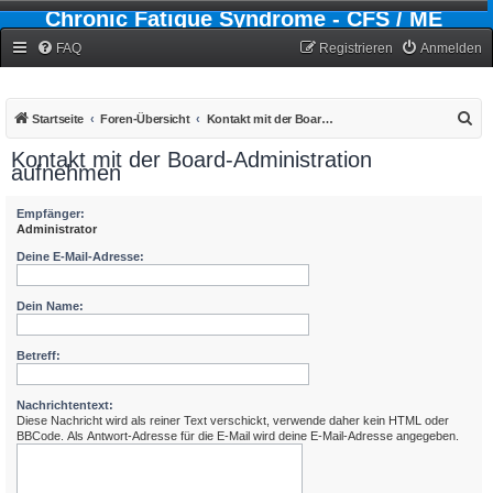
Chronic Fatigue Syndrome - CFS / ME
Forum
FAQ
Registrieren
Anmelden
S
Startseite
Foren-Übersicht
Kontakt mit der Board-Administration aufnehmen
u
Kontakt mit der Board-Administration
aufnehmen
c
h
Empfänger:
e
Administrator
Deine E-Mail-Adresse:
Dein Name:
Betreff:
Nachrichtentext:
Diese Nachricht wird als reiner Text verschickt, verwende daher kein HTML oder
BBCode. Als Antwort-Adresse für die E-Mail wird deine E-Mail-Adresse angegeben.