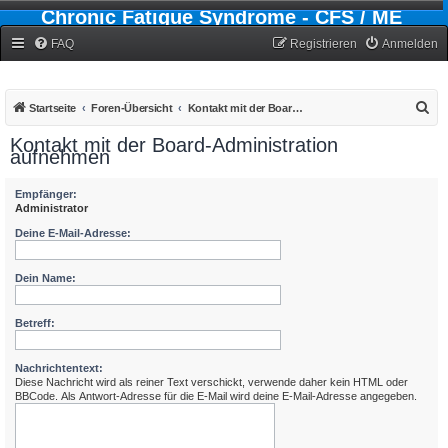
Chronic Fatigue Syndrome - CFS / ME
Forum
FAQ
Registrieren
Anmelden
S
Startseite
Foren-Übersicht
Kontakt mit der Board-Administration aufnehmen
u
Kontakt mit der Board-Administration
aufnehmen
c
h
Empfänger:
e
Administrator
Deine E-Mail-Adresse:
Dein Name:
Betreff:
Nachrichtentext:
Diese Nachricht wird als reiner Text verschickt, verwende daher kein HTML oder
BBCode. Als Antwort-Adresse für die E-Mail wird deine E-Mail-Adresse angegeben.