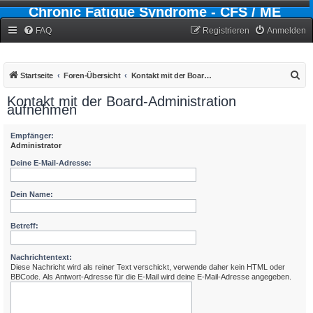
Chronic Fatigue Syndrome - CFS / ME
Forum
FAQ
Registrieren
Anmelden
S
Startseite
Foren-Übersicht
Kontakt mit der Board-Administration aufnehmen
u
Kontakt mit der Board-Administration
aufnehmen
c
h
Empfänger:
e
Administrator
Deine E-Mail-Adresse:
Dein Name:
Betreff:
Nachrichtentext:
Diese Nachricht wird als reiner Text verschickt, verwende daher kein HTML oder
BBCode. Als Antwort-Adresse für die E-Mail wird deine E-Mail-Adresse angegeben.