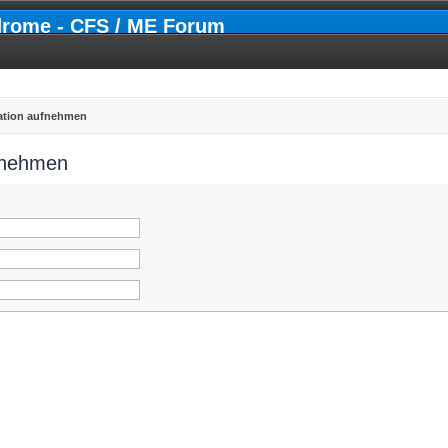
drome - CFS / ME Forum
ration aufnehmen
ufnehmen