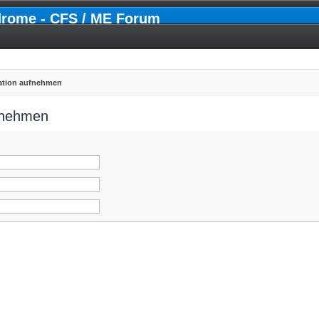
drome - CFS / ME Forum
ration aufnehmen
ufnehmen