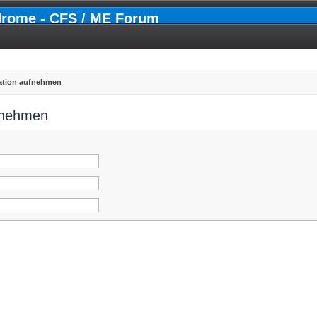
drome - CFS / ME Forum
ration aufnehmen
ufnehmen