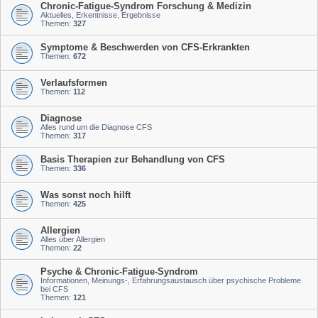
Chronic-Fatigue-Syndrom Forschung & Medizin
Aktuelles, Erkentnisse, Ergebnisse
Themen:
327
Symptome & Beschwerden von CFS-Erkrankten
Themen:
672
Verlaufsformen
Themen:
112
Diagnose
Alles rund um die Diagnose CFS
Themen:
317
Basis Therapien zur Behandlung von CFS
Themen:
336
Was sonst noch hilft
Themen:
425
Allergien
Alles über Allergien
Themen:
22
Psyche & Chronic-Fatigue-Syndrom
Informationen, Meinungs-, Erfahrungsaustausch über psychische Probleme
bei CFS
Themen:
121