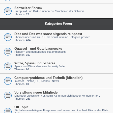
Schweizer Forum
Treffpunkt und Diskussionen zur Situation in der Schweiz
Themen:
13
Kategorien-Foren
Dies und Das was sonst nirgends reinpasst
Themen über und zu CFS die sonst in keine Kategorie passen
Themen:
404
Quassel - und Gute Launeecke
Plaudern und gemütliches Zusammensein
Themen:
167
Witze, Spass und Scherze
Spass und Witze alles was ihr lustig findet
Themen:
60
Computerprobleme und Technik (öffentlich)
Internet, Telefon, PC, Technik, News
Themen:
69
Vorstellung neuer Mitglieder
Mitglieder stellen sich vor, somit kann man sich besser kennen lernen.
Themen:
263
Off Topic
Sie haben ein Anliegen, Frage usw. und wissen nicht wohin? Hier ist der Platz