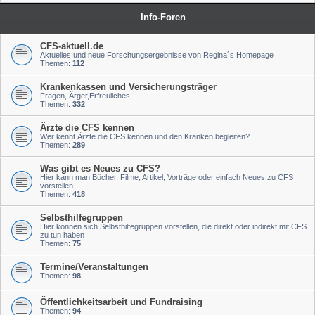
Info-Foren
CFS-aktuell.de
Aktuelles und neue Forschungsergebnisse von Regina´s Homepage
Themen:
112
Krankenkassen und Versicherungsträger
Fragen, Ärger,Erfreuliches...
Themen:
332
Ärzte die CFS kennen
Wer kennt Ärzte die CFS kennen und den Kranken begleiten?
Themen:
289
Was gibt es Neues zu CFS?
Hier kann man Bücher, Filme, Artikel, Vorträge oder einfach Neues zu CFS
vorstellen
Themen:
418
Selbsthilfegruppen
Hier können sich Selbsthilfegruppen vorstellen, die direkt oder indirekt mit CFS
zu tun haben
Themen:
75
Termine/Veranstaltungen
Themen:
98
Öffentlichkeitsarbeit und Fundraising
Themen:
94