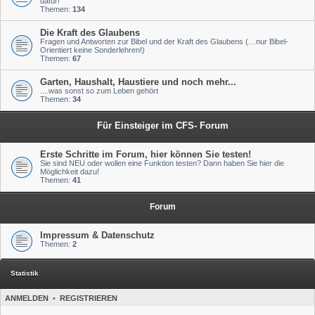
dafür!
Themen:
134
Die Kraft des Glaubens
Fragen und Antworten zur Bibel und der Kraft des Glaubens (…nur Bibel-
Orientiert keine Sonderlehren!)
Themen:
67
Garten, Haushalt, Haustiere und noch mehr...
....was sonst so zum Leben gehört
Themen:
34
Für Einsteiger im CFS- Forum
Erste Schritte im Forum, hier können Sie testen!
Sie sind NEU oder wollen eine Funktion testen? Dann haben Sie hier die
Möglichkeit dazu!
Themen:
41
Forum
Impressum & Datenschutz
Themen:
2
Statistik
ANMELDEN
•
REGISTRIEREN