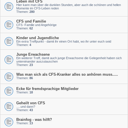
Leben mit CFS
Hier kann man über die dunklen Stunden, aber auch die schönen und hellen
Momente im CFS-Leben reden
Themen:
280
CFS und Familie
CFS -Familie und Angehörige
Themen:
62
Kinder und Jugendliche
Ein extra Treffpunkt - damit ihr einen Ort habt, wo ihr unter euch seid
Themen:
4
Junge Erwachsene
Ein weiterer Treff, damit auch junge Erwachsene die Gelegenheit haben sich
untereinander auszutauschen
Themen:
23
Was man sich als CFS-Kranker alles so anhören muss.....
Themen:
86
Ecke für fremdsprachige Mitglieder
Themen:
18
Geheilt von CFS
.....und dann?
Themen:
43
Brainfog - was hilft?
Themen:
13