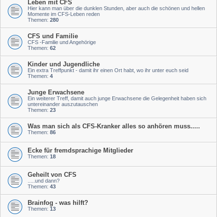
Leben mit CFS
Hier kann man über die dunklen Stunden, aber auch die schönen und hellen
Momente im CFS-Leben reden
Themen:
280
CFS und Familie
CFS -Familie und Angehörige
Themen:
62
Kinder und Jugendliche
Ein extra Treffpunkt - damit ihr einen Ort habt, wo ihr unter euch seid
Themen:
4
Junge Erwachsene
Ein weiterer Treff, damit auch junge Erwachsene die Gelegenheit haben sich
untereinander auszutauschen
Themen:
23
Was man sich als CFS-Kranker alles so anhören muss.....
Themen:
86
Ecke für fremdsprachige Mitglieder
Themen:
18
Geheilt von CFS
.....und dann?
Themen:
43
Brainfog - was hilft?
Themen:
13