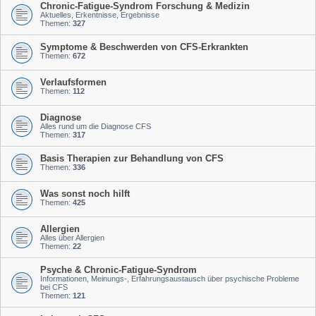
Chronic-Fatigue-Syndrom Forschung & Medizin
Aktuelles, Erkentnisse, Ergebnisse
Themen:
327
Symptome & Beschwerden von CFS-Erkrankten
Themen:
672
Verlaufsformen
Themen:
112
Diagnose
Alles rund um die Diagnose CFS
Themen:
317
Basis Therapien zur Behandlung von CFS
Themen:
336
Was sonst noch hilft
Themen:
425
Allergien
Alles über Allergien
Themen:
22
Psyche & Chronic-Fatigue-Syndrom
Informationen, Meinungs-, Erfahrungsaustausch über psychische Probleme
bei CFS
Themen:
121