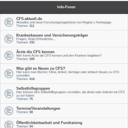
Info-Foren
CFS-aktuell.de
Aktuelles und neue Forschungsergebnisse von Regina´s Homepage
Themen:
112
Krankenkassen und Versicherungsträger
Fragen, Ärger,Erfreuliches...
Themen:
332
Ärzte die CFS kennen
Wer kennt Ärzte die CFS kennen und den Kranken begleiten?
Themen:
289
Was gibt es Neues zu CFS?
Hier kann man Bücher, Filme, Artikel, Vorträge oder einfach Neues zu CFS
vorstellen
Themen:
418
Selbsthilfegruppen
Hier können sich Selbsthilfegruppen vorstellen, die direkt oder indirekt mit CFS
zu tun haben
Themen:
75
Termine/Veranstaltungen
Themen:
98
Öffentlichkeitsarbeit und Fundraising
Themen:
94