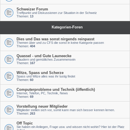
Schweizer Forum
Treffpunkt und Diskussionen zur Situation in der Schweiz
Themen:
13
Kategorien-Foren
Dies und Das was sonst nirgends reinpasst
Themen über und zu CFS die sonst in keine Kategorie passen
Themen:
404
Quassel - und Gute Launeecke
Plaudern und gemütliches Zusammensein
Themen:
167
Witze, Spass und Scherze
Spass und Witze alles was ihr lustig findet
Themen:
60
Computerprobleme und Technik (öffentlich)
Internet, Telefon, PC, Technik, News
Themen:
69
Vorstellung neuer Mitglieder
Mitglieder stellen sich vor, somit kann man sich besser kennen lernen.
Themen:
263
Off Topic
Sie haben ein Anliegen, Frage usw. und wissen nicht wohin? Hier ist der Platz