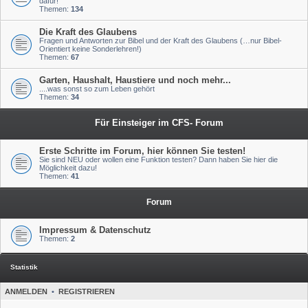
dafür!
Themen:
134
Die Kraft des Glaubens
Fragen und Antworten zur Bibel und der Kraft des Glaubens (…nur Bibel-
Orientiert keine Sonderlehren!)
Themen:
67
Garten, Haushalt, Haustiere und noch mehr...
....was sonst so zum Leben gehört
Themen:
34
Für Einsteiger im CFS- Forum
Erste Schritte im Forum, hier können Sie testen!
Sie sind NEU oder wollen eine Funktion testen? Dann haben Sie hier die
Möglichkeit dazu!
Themen:
41
Forum
Impressum & Datenschutz
Themen:
2
Statistik
ANMELDEN
•
REGISTRIEREN