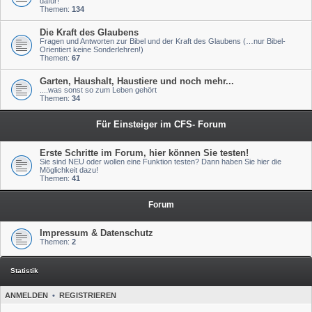
dafür!
Themen:
134
Die Kraft des Glaubens
Fragen und Antworten zur Bibel und der Kraft des Glaubens (…nur Bibel-
Orientiert keine Sonderlehren!)
Themen:
67
Garten, Haushalt, Haustiere und noch mehr...
....was sonst so zum Leben gehört
Themen:
34
Für Einsteiger im CFS- Forum
Erste Schritte im Forum, hier können Sie testen!
Sie sind NEU oder wollen eine Funktion testen? Dann haben Sie hier die
Möglichkeit dazu!
Themen:
41
Forum
Impressum & Datenschutz
Themen:
2
Statistik
ANMELDEN
•
REGISTRIEREN