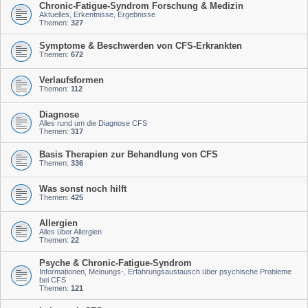
Chronic-Fatigue-Syndrom Forschung & Medizin
Aktuelles, Erkentnisse, Ergebnisse
Themen:
327
Symptome & Beschwerden von CFS-Erkrankten
Themen:
672
Verlaufsformen
Themen:
112
Diagnose
Alles rund um die Diagnose CFS
Themen:
317
Basis Therapien zur Behandlung von CFS
Themen:
336
Was sonst noch hilft
Themen:
425
Allergien
Alles über Allergien
Themen:
22
Psyche & Chronic-Fatigue-Syndrom
Informationen, Meinungs-, Erfahrungsaustausch über psychische Probleme
bei CFS
Themen:
121