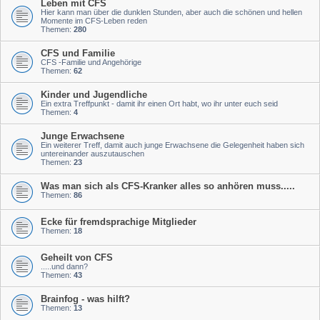
Leben mit CFS
Hier kann man über die dunklen Stunden, aber auch die schönen und hellen
Momente im CFS-Leben reden
Themen:
280
CFS und Familie
CFS -Familie und Angehörige
Themen:
62
Kinder und Jugendliche
Ein extra Treffpunkt - damit ihr einen Ort habt, wo ihr unter euch seid
Themen:
4
Junge Erwachsene
Ein weiterer Treff, damit auch junge Erwachsene die Gelegenheit haben sich
untereinander auszutauschen
Themen:
23
Was man sich als CFS-Kranker alles so anhören muss.....
Themen:
86
Ecke für fremdsprachige Mitglieder
Themen:
18
Geheilt von CFS
.....und dann?
Themen:
43
Brainfog - was hilft?
Themen:
13