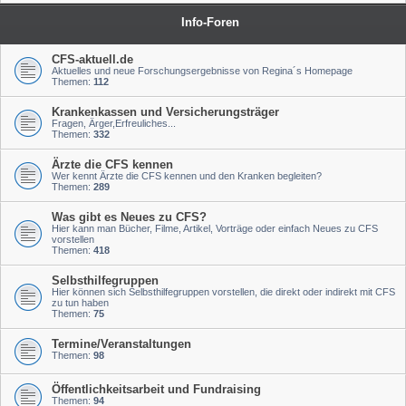
Info-Foren
CFS-aktuell.de
Aktuelles und neue Forschungsergebnisse von Regina´s Homepage
Themen:
112
Krankenkassen und Versicherungsträger
Fragen, Ärger,Erfreuliches...
Themen:
332
Ärzte die CFS kennen
Wer kennt Ärzte die CFS kennen und den Kranken begleiten?
Themen:
289
Was gibt es Neues zu CFS?
Hier kann man Bücher, Filme, Artikel, Vorträge oder einfach Neues zu CFS
vorstellen
Themen:
418
Selbsthilfegruppen
Hier können sich Selbsthilfegruppen vorstellen, die direkt oder indirekt mit CFS
zu tun haben
Themen:
75
Termine/Veranstaltungen
Themen:
98
Öffentlichkeitsarbeit und Fundraising
Themen:
94