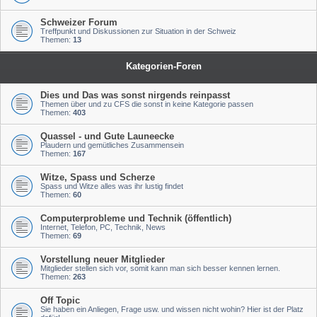
Schweizer Forum
Treffpunkt und Diskussionen zur Situation in der Schweiz
Themen:
13
Kategorien-Foren
Dies und Das was sonst nirgends reinpasst
Themen über und zu CFS die sonst in keine Kategorie passen
Themen:
403
Quassel - und Gute Launeecke
Plaudern und gemütliches Zusammensein
Themen:
167
Witze, Spass und Scherze
Spass und Witze alles was ihr lustig findet
Themen:
60
Computerprobleme und Technik (öffentlich)
Internet, Telefon, PC, Technik, News
Themen:
69
Vorstellung neuer Mitglieder
Mitglieder stellen sich vor, somit kann man sich besser kennen lernen.
Themen:
263
Off Topic
Sie haben ein Anliegen, Frage usw. und wissen nicht wohin? Hier ist der Platz