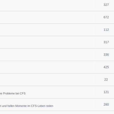
327
672
112
317
336
425
22
121
che Probleme bei CFS
280
en und hellen Momente im CFS-Leben reden