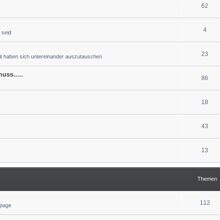
62
4
 seid
23
eit haben sich untereinander auszutauschen
uss.....
86
18
43
13
Themen
112
epage