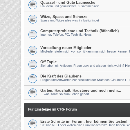
Quassel - und Gute Launeecke
Plaudern und gemütliches Zusammensein
Witze, Spass und Scherze
Spass und Witze alles was ihr lustig findet
Computerprobleme und Technik (öffentlich)
Internet, Telefon, PC, Technik, News
Vorstellung neuer Mitglieder
Mitglieder stellen sich vor, somit kann man sich besser kennen 
Off Topic
Sie haben ein Anliegen, Frage usw. und wissen nicht wohin? Hier 
Die Kraft des Glaubens
Fragen und Antworten zur Bibel und der Kraft des Glaubens (…nu
Garten, Haushalt, Haustiere und noch mehr...
....was sonst so zum Leben gehört
Für Einsteiger im CFS- Forum
Erste Schritte im Forum, hier können Sie testen!
Sie sind NEU oder wollen eine Funktion testen? Dann haben Sie 