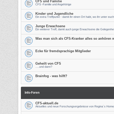
CFS und Familie
CFS -Familie und Angehörige
Kinder und Jugendliche
Ein extra Treffpunkt - damit ihr einen Ort habt, wo ihr unter euch
Junge Erwachsene
Ein weiterer Treff, damit auch junge Erwachsene die Gelegenh
Was man sich als CFS-Kranker alles so anhören m
Ecke für fremdsprachige Mitglieder
Geheilt von CFS
.....und dann?
Brainfog - was hilft?
Info-Foren
CFS-aktuell.de
Aktuelles und neue Forschungsergebnisse von Regina´s Hom