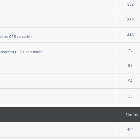
332
289
418
ues zu CFS vorstellen
75
indirekt mit CFS zu tun haben
98
94
13
Themen
404