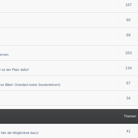
167
60
69
263
lernen.
134
ist der Platz dafür!
67
r Bibel- Orientiert keine Sonderlehren!)
34
Themen
41
hier die Möglichkeit dazu!