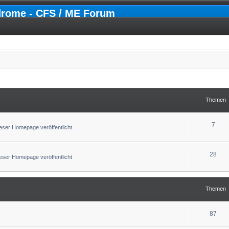
drome - CFS / ME Forum
Themen
7
ser Homepage veröffentlicht
28
ser Homepage veröffentlicht
Themen
87