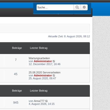
Suche
Erweiterte Such
Registrieren
Anmelden
Aktuelle Zeit: 8. August 2026, 08:12
Beiträge
Letzter Beitrag
Wartungsarbeiten
7
N
von
Administrator
e
12. Dezember 2017, 16:46
u
e
25.08.2020 Serverarbeiten
s
45
N
von
Administrator
t
e
25. August 2020, 09:47
e
u
r
e
B
s
e
t
i
Beiträge
Letzter Beitrag
e
t
r
r
B
a
N
von
Anna777
e
g
945
e
4. August 2026, 14:15
i
u
t
e