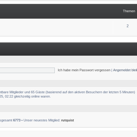
Themen
2
Ich habe mein Passwort vergessen
|
Angemeldet ble
chtbare Mitglieder und 65 Gäste (basierend auf den aktiven Besuchern der letzten 5 Minuten)
, 02:22 gleichzeitig online waren.
insgesamt
6773
• Unser neuestes Mitglied:
rutquist