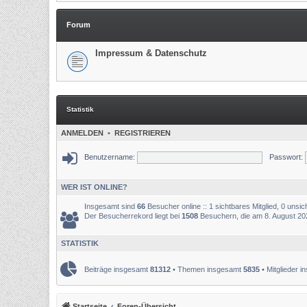
Forum
Impressum & Datenschutz
Statistik
ANMELDEN
•
REGISTRIEREN
Benutzername:
Passwort:
WER IST ONLINE?
Insgesamt sind
66
Besucher online :: 1 sichtbares Mitglied, 0 unsi
Der Besucherrekord liegt bei
1508
Besuchern, die am 8. August 2025
STATISTIK
Beiträge insgesamt
81312
• Themen insgesamt
5835
• Mitglieder 
Startseite
Foren-Übersicht