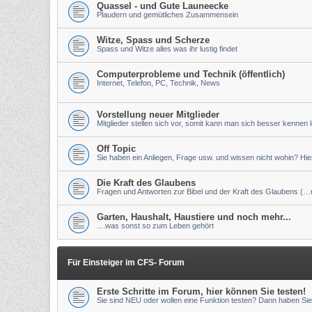
Quassel - und Gute Launeecke
Plaudern und gemütliches Zusammensein
Witze, Spass und Scherze
Spass und Witze alles was ihr lustig findet
Computerprobleme und Technik (öffentlich)
Internet, Telefon, PC, Technik, News
Vorstellung neuer Mitglieder
Mitglieder stellen sich vor, somit kann man sich besser kennen 
Off Topic
Sie haben ein Anliegen, Frage usw. und wissen nicht wohin? Hier 
Die Kraft des Glaubens
Fragen und Antworten zur Bibel und der Kraft des Glaubens (…nu
Garten, Haushalt, Haustiere und noch mehr...
....was sonst so zum Leben gehört
Für Einsteiger im CFS- Forum
Erste Schritte im Forum, hier können Sie testen!
Sie sind NEU oder wollen eine Funktion testen? Dann haben Sie 