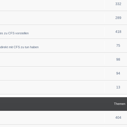
332
289
418
ues zu CFS vorstellen
75
indirekt mit CFS zu tun haben
98
94
13
Themen
404