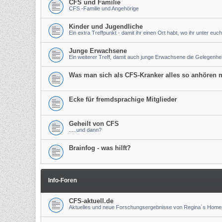
CFS und Familie
CFS -Familie und Angehörige
Kinder und Jugendliche
Ein extra Treffpunkt - damit ihr einen Ort habt, wo ihr unter euch
Junge Erwachsene
Ein weiterer Treff, damit auch junge Erwachsene die Gelegenh
Was man sich als CFS-Kranker alles so anhören m
Ecke für fremdsprachige Mitglieder
Geheilt von CFS
.....und dann?
Brainfog - was hilft?
Info-Foren
CFS-aktuell.de
Aktuelles und neue Forschungsergebnisse von Regina´s Hom