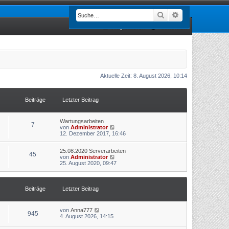
Suche
Erweiterte Such
Registrieren
Anmelden
Aktuelle Zeit: 8. August 2026, 10:14
Beiträge
Letzter Beitrag
Wartungsarbeiten
7
N
von
Administrator
e
12. Dezember 2017, 16:46
u
e
25.08.2020 Serverarbeiten
s
45
N
von
Administrator
t
e
25. August 2020, 09:47
e
u
r
e
B
s
e
t
i
Beiträge
Letzter Beitrag
e
t
r
r
B
a
N
von
Anna777
e
g
945
e
4. August 2026, 14:15
i
u
t
e