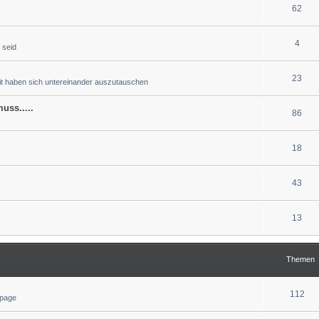
62
4
 seid
23
eit haben sich untereinander auszutauschen
uss.....
86
18
43
13
Themen
112
epage