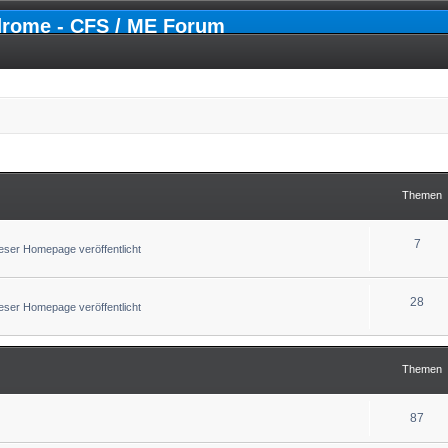
drome - CFS / ME Forum
Themen
7
ser Homepage veröffentlicht
28
ser Homepage veröffentlicht
Themen
87