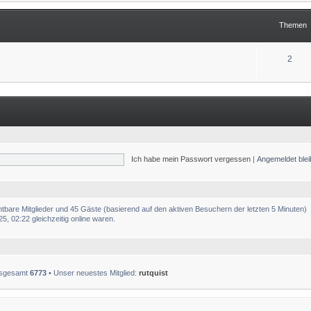
Themen
2
Ich habe mein Passwort vergessen
|
Angemeldet ble
chtbare Mitglieder und 45 Gäste (basierend auf den aktiven Besuchern der letzten 5 Minuten)
, 02:22 gleichzeitig online waren.
insgesamt
6773
• Unser neuestes Mitglied:
rutquist