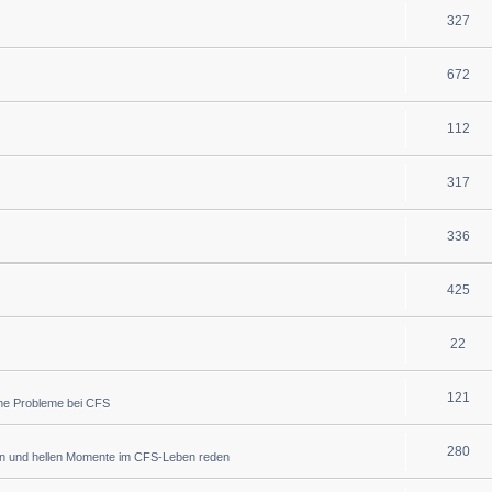
327
672
112
317
336
425
22
121
che Probleme bei CFS
280
en und hellen Momente im CFS-Leben reden