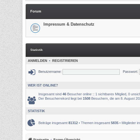
Forum
Impressum & Datenschutz
Statistik
ANMELDEN
•
REGISTRIEREN
Benutzername:
Passwort:
WER IST ONLINE?
Insgesamt sind
46
Besucher online :: 1 sichtbares Mitglied, 0 unsi
Der Besucherrekord liegt bei
1508
Besuchern, die am 8. August 2025
STATISTIK
Beiträge insgesamt
81312
• Themen insgesamt
5835
• Mitglieder 
Startseite
Foren-Übersicht