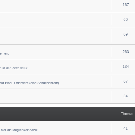
167
60
69
263
lernen.
134
ist der Platz dafür!
67
r Bibel- Orientiert keine Sonderlehren!)
34
Themen
41
hier die Möglichkeit dazu!