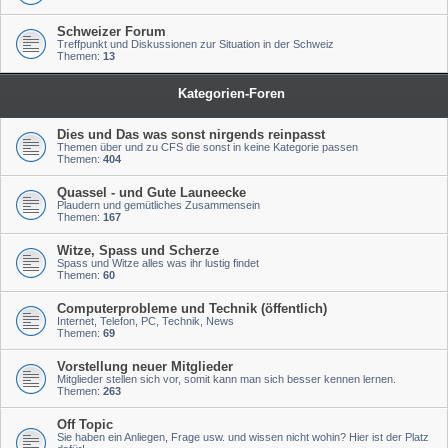
Schweizer Forum
Treffpunkt und Diskussionen zur Situation in der Schweiz
Themen:
13
Kategorien-Foren
Dies und Das was sonst nirgends reinpasst
Themen über und zu CFS die sonst in keine Kategorie passen
Themen:
404
Quassel - und Gute Launeecke
Plaudern und gemütliches Zusammensein
Themen:
167
Witze, Spass und Scherze
Spass und Witze alles was ihr lustig findet
Themen:
60
Computerprobleme und Technik (öffentlich)
Internet, Telefon, PC, Technik, News
Themen:
69
Vorstellung neuer Mitglieder
Mitglieder stellen sich vor, somit kann man sich besser kennen lernen.
Themen:
263
Off Topic
Sie haben ein Anliegen, Frage usw. und wissen nicht wohin? Hier ist der Platz