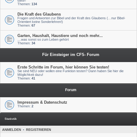
dafür!
Themen:
134
Die Kraft des Glaubens
Fragen und Antworten zur Bibel und der Kraft des Glaubens (…nur Bibel-
Orientiert keine Sonderlehren!)
Themen:
67
Garten, Haushalt, Haustiere und noch mehr...
....was sonst so zum Leben gehört
Themen:
34
Für Einsteiger im CFS- Forum
Erste Schritte im Forum, hier können Sie testen!
Sie sind NEU oder wollen eine Funktion testen? Dann haben Sie hier die
Möglichkeit dazu!
Themen:
41
Forum
Impressum & Datenschutz
Themen:
2
Statistik
ANMELDEN
•
REGISTRIEREN