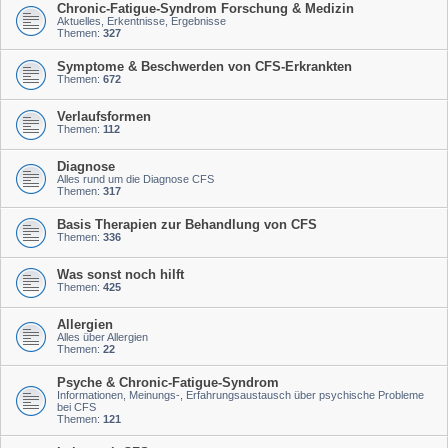
Chronic-Fatigue-Syndrom Forschung & Medizin
Aktuelles, Erkentnisse, Ergebnisse
Themen:
327
Symptome & Beschwerden von CFS-Erkrankten
Themen:
672
Verlaufsformen
Themen:
112
Diagnose
Alles rund um die Diagnose CFS
Themen:
317
Basis Therapien zur Behandlung von CFS
Themen:
336
Was sonst noch hilft
Themen:
425
Allergien
Alles über Allergien
Themen:
22
Psyche & Chronic-Fatigue-Syndrom
Informationen, Meinungs-, Erfahrungsaustausch über psychische Probleme
bei CFS
Themen:
121