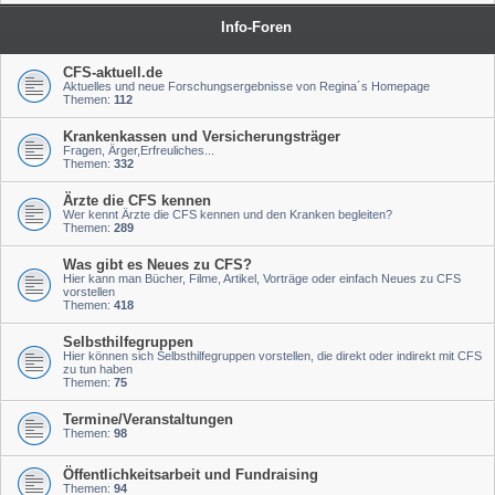
Info-Foren
CFS-aktuell.de
Aktuelles und neue Forschungsergebnisse von Regina´s Homepage
Themen:
112
Krankenkassen und Versicherungsträger
Fragen, Ärger,Erfreuliches...
Themen:
332
Ärzte die CFS kennen
Wer kennt Ärzte die CFS kennen und den Kranken begleiten?
Themen:
289
Was gibt es Neues zu CFS?
Hier kann man Bücher, Filme, Artikel, Vorträge oder einfach Neues zu CFS
vorstellen
Themen:
418
Selbsthilfegruppen
Hier können sich Selbsthilfegruppen vorstellen, die direkt oder indirekt mit CFS
zu tun haben
Themen:
75
Termine/Veranstaltungen
Themen:
98
Öffentlichkeitsarbeit und Fundraising
Themen:
94