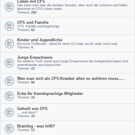
Leben mit CFS
Hier kann man über die dunklen Stunden, aber auch die schönen und hellen
Momente im CFS-Leben reden
Themen:
280
CFS und Familie
CFS -Familie und Angehörige
Themen:
62
Kinder und Jugendliche
Ein extra Treffpunkt - damit ihr einen Ort habt, wo ihr unter euch seid
Themen:
4
Junge Erwachsene
Ein weiterer Treff, damit auch junge Erwachsene die Gelegenheit haben sich
untereinander auszutauschen
Themen:
23
Was man sich als CFS-Kranker alles so anhören muss.....
Themen:
86
Ecke für fremdsprachige Mitglieder
Themen:
18
Geheilt von CFS
.....und dann?
Themen:
43
Brainfog - was hilft?
Themen:
13