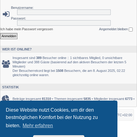
Benutzername:
Passwort:
Ich habe mein Passwort vergessen
Angemeldet bleiben
WER IST ONLINE?
Insgesamt sind
389
Besucher online :: 1 sichtbares Mitglied, 0 unsichtbare
Mitglieder und 388 Gäste (basierend auf den aktiven Besuchern der letzten 5
Minuten)
Der Besucherrekord liegt bei
1508
Besuchern, die am 8. August 2025, 02:22
gleichzeitig online waren.
STATISTIK
Beiträge insgesamt
81310
• Themen insgesamt
5835
• Mitglieder insgesamt
6773
•
Unser neuestes Mitglied:
rutquist
Diese Website nutzt Cookies, um dir den
Startseite
Foren-Übersicht
Alle Zeiten sind
UTC+02:00
bestmöglichen Komfort bei der Nutzung zu
bieten.
Mehr erfahren
*
Original Author:
Brad Veryard
*
Updated to 3.3.x by
MannixMD
*
Style version: 3.4.10