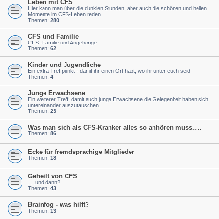
Leben mit CFS
Hier kann man über die dunklen Stunden, aber auch die schönen und hellen
Momente im CFS-Leben reden
Themen:
280
CFS und Familie
CFS -Familie und Angehörige
Themen:
62
Kinder und Jugendliche
Ein extra Treffpunkt - damit ihr einen Ort habt, wo ihr unter euch seid
Themen:
4
Junge Erwachsene
Ein weiterer Treff, damit auch junge Erwachsene die Gelegenheit haben sich
untereinander auszutauschen
Themen:
23
Was man sich als CFS-Kranker alles so anhören muss.....
Themen:
86
Ecke für fremdsprachige Mitglieder
Themen:
18
Geheilt von CFS
.....und dann?
Themen:
43
Brainfog - was hilft?
Themen:
13