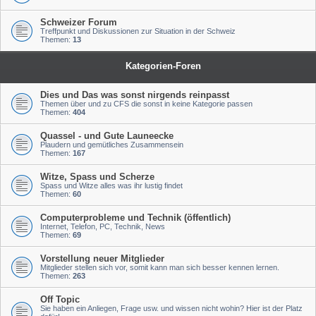
Schweizer Forum
Treffpunkt und Diskussionen zur Situation in der Schweiz
Themen:
13
Kategorien-Foren
Dies und Das was sonst nirgends reinpasst
Themen über und zu CFS die sonst in keine Kategorie passen
Themen:
404
Quassel - und Gute Launeecke
Plaudern und gemütliches Zusammensein
Themen:
167
Witze, Spass und Scherze
Spass und Witze alles was ihr lustig findet
Themen:
60
Computerprobleme und Technik (öffentlich)
Internet, Telefon, PC, Technik, News
Themen:
69
Vorstellung neuer Mitglieder
Mitglieder stellen sich vor, somit kann man sich besser kennen lernen.
Themen:
263
Off Topic
Sie haben ein Anliegen, Frage usw. und wissen nicht wohin? Hier ist der Platz