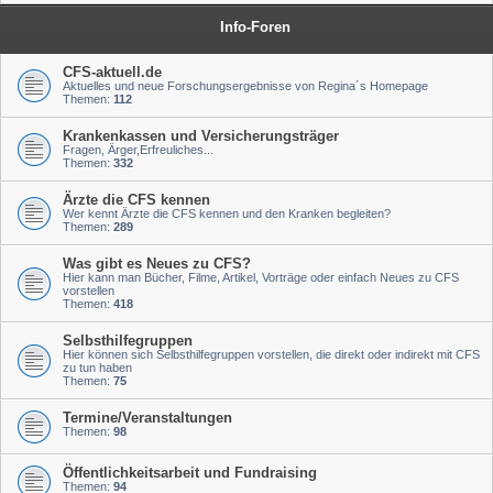
Info-Foren
CFS-aktuell.de
Aktuelles und neue Forschungsergebnisse von Regina´s Homepage
Themen:
112
Krankenkassen und Versicherungsträger
Fragen, Ärger,Erfreuliches...
Themen:
332
Ärzte die CFS kennen
Wer kennt Ärzte die CFS kennen und den Kranken begleiten?
Themen:
289
Was gibt es Neues zu CFS?
Hier kann man Bücher, Filme, Artikel, Vorträge oder einfach Neues zu CFS
vorstellen
Themen:
418
Selbsthilfegruppen
Hier können sich Selbsthilfegruppen vorstellen, die direkt oder indirekt mit CFS
zu tun haben
Themen:
75
Termine/Veranstaltungen
Themen:
98
Öffentlichkeitsarbeit und Fundraising
Themen:
94