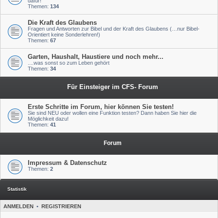
dafür!
Themen:
134
Die Kraft des Glaubens
Fragen und Antworten zur Bibel und der Kraft des Glaubens (…nur Bibel-
Orientiert keine Sonderlehren!)
Themen:
67
Garten, Haushalt, Haustiere und noch mehr...
....was sonst so zum Leben gehört
Themen:
34
Für Einsteiger im CFS- Forum
Erste Schritte im Forum, hier können Sie testen!
Sie sind NEU oder wollen eine Funktion testen? Dann haben Sie hier die
Möglichkeit dazu!
Themen:
41
Forum
Impressum & Datenschutz
Themen:
2
Statistik
ANMELDEN
•
REGISTRIEREN