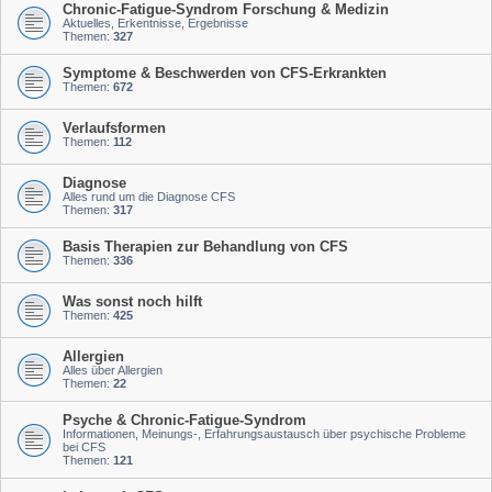
Chronic-Fatigue-Syndrom Forschung & Medizin
Aktuelles, Erkentnisse, Ergebnisse
Themen:
327
Symptome & Beschwerden von CFS-Erkrankten
Themen:
672
Verlaufsformen
Themen:
112
Diagnose
Alles rund um die Diagnose CFS
Themen:
317
Basis Therapien zur Behandlung von CFS
Themen:
336
Was sonst noch hilft
Themen:
425
Allergien
Alles über Allergien
Themen:
22
Psyche & Chronic-Fatigue-Syndrom
Informationen, Meinungs-, Erfahrungsaustausch über psychische Probleme
bei CFS
Themen:
121