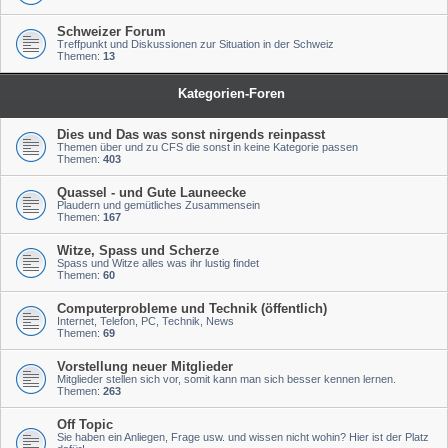
Schweizer Forum
Treffpunkt und Diskussionen zur Situation in der Schweiz
Themen:
13
Kategorien-Foren
Dies und Das was sonst nirgends reinpasst
Themen über und zu CFS die sonst in keine Kategorie passen
Themen:
403
Quassel - und Gute Launeecke
Plaudern und gemütliches Zusammensein
Themen:
167
Witze, Spass und Scherze
Spass und Witze alles was ihr lustig findet
Themen:
60
Computerprobleme und Technik (öffentlich)
Internet, Telefon, PC, Technik, News
Themen:
69
Vorstellung neuer Mitglieder
Mitglieder stellen sich vor, somit kann man sich besser kennen lernen.
Themen:
263
Off Topic
Sie haben ein Anliegen, Frage usw. und wissen nicht wohin? Hier ist der Platz