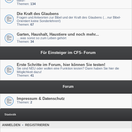
dafür!
Themen:
134
Die Kraft des Glaubens
Fragen und Antworten zur Bibel und der Kraft des Glaubens (…nur Bibel-
Orientiert keine Sonderlehren!)
Themen:
67
Garten, Haushalt, Haustiere und noch mehr...
....was sonst so zum Leben gehört
Themen:
34
Für Einsteiger im CFS- Forum
Erste Schritte im Forum, hier können Sie testen!
Sie sind NEU oder wollen eine Funktion testen? Dann haben Sie hier die
Möglichkeit dazu!
Themen:
41
Forum
Impressum & Datenschutz
Themen:
2
Statistik
ANMELDEN
•
REGISTRIEREN