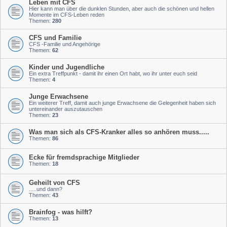
Leben mit CFS
Hier kann man über die dunklen Stunden, aber auch die schönen und hellen
Momente im CFS-Leben reden
Themen:
280
CFS und Familie
CFS -Familie und Angehörige
Themen:
62
Kinder und Jugendliche
Ein extra Treffpunkt - damit ihr einen Ort habt, wo ihr unter euch seid
Themen:
4
Junge Erwachsene
Ein weiterer Treff, damit auch junge Erwachsene die Gelegenheit haben sich
untereinander auszutauschen
Themen:
23
Was man sich als CFS-Kranker alles so anhören muss.....
Themen:
86
Ecke für fremdsprachige Mitglieder
Themen:
18
Geheilt von CFS
.....und dann?
Themen:
43
Brainfog - was hilft?
Themen:
13