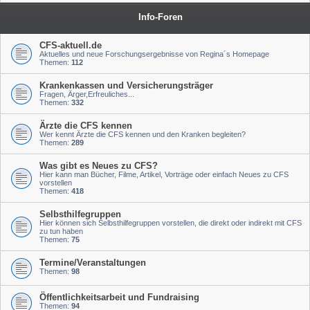
Info-Foren
CFS-aktuell.de
Aktuelles und neue Forschungsergebnisse von Regina´s Homepage
Themen:
112
Krankenkassen und Versicherungsträger
Fragen, Ärger,Erfreuliches...
Themen:
332
Ärzte die CFS kennen
Wer kennt Ärzte die CFS kennen und den Kranken begleiten?
Themen:
289
Was gibt es Neues zu CFS?
Hier kann man Bücher, Filme, Artikel, Vorträge oder einfach Neues zu CFS
vorstellen
Themen:
418
Selbsthilfegruppen
Hier können sich Selbsthilfegruppen vorstellen, die direkt oder indirekt mit CFS
zu tun haben
Themen:
75
Termine/Veranstaltungen
Themen:
98
Öffentlichkeitsarbeit und Fundraising
Themen:
94