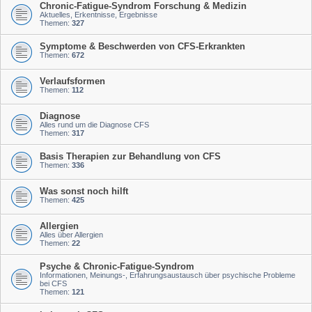
Chronic-Fatigue-Syndrom Forschung & Medizin
Aktuelles, Erkentnisse, Ergebnisse
Themen:
327
Symptome & Beschwerden von CFS-Erkrankten
Themen:
672
Verlaufsformen
Themen:
112
Diagnose
Alles rund um die Diagnose CFS
Themen:
317
Basis Therapien zur Behandlung von CFS
Themen:
336
Was sonst noch hilft
Themen:
425
Allergien
Alles über Allergien
Themen:
22
Psyche & Chronic-Fatigue-Syndrom
Informationen, Meinungs-, Erfahrungsaustausch über psychische Probleme
bei CFS
Themen:
121