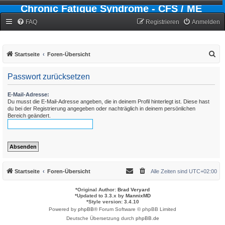
Chronic Fatigue Syndrome - CFS / ME
Forum
FAQ
Registrieren
Anmelden
S
Startseite
Foren-Übersicht
u
Passwort zurücksetzen
c
h
E-Mail-Adresse:
Du musst die E-Mail-Adresse angeben, die in deinem Profil hinterlegt ist. Diese hast
e
du bei der Registrierung angegeben oder nachträglich in deinem persönlichen
Bereich geändert.
Startseite
Foren-Übersicht
Alle Zeiten sind
UTC+02:00
*
Original Author:
Brad Veryard
*
Updated to 3.3.x by
MannixMD
*
Style version: 3.4.10
Powered by
phpBB
® Forum Software © phpBB Limited
Deutsche Übersetzung durch
phpBB.de