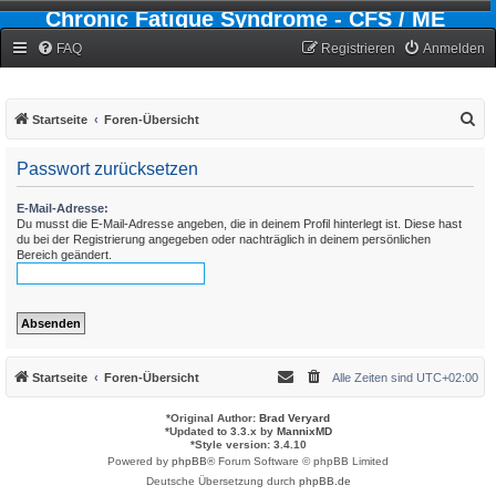
Chronic Fatigue Syndrome - CFS / ME
Forum
FAQ
Registrieren
Anmelden
S
Startseite
Foren-Übersicht
u
Passwort zurücksetzen
c
h
E-Mail-Adresse:
Du musst die E-Mail-Adresse angeben, die in deinem Profil hinterlegt ist. Diese hast
e
du bei der Registrierung angegeben oder nachträglich in deinem persönlichen
Bereich geändert.
Startseite
Foren-Übersicht
Alle Zeiten sind
UTC+02:00
*
Original Author:
Brad Veryard
*
Updated to 3.3.x by
MannixMD
*
Style version: 3.4.10
Powered by
phpBB
® Forum Software © phpBB Limited
Deutsche Übersetzung durch
phpBB.de